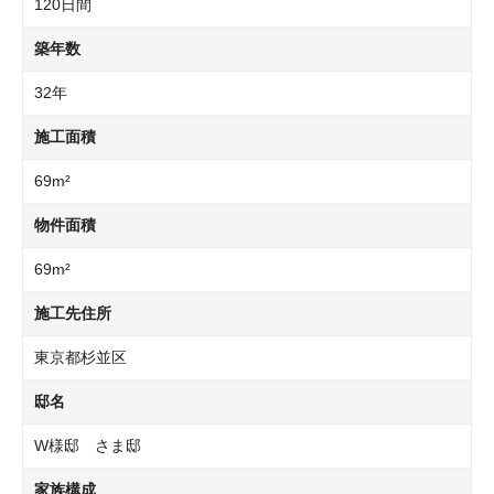
120日間
築年数
32年
施工面積
69m²
物件面積
69m²
施工先住所
東京都杉並区
邸名
W様邸 さま邸
家族構成