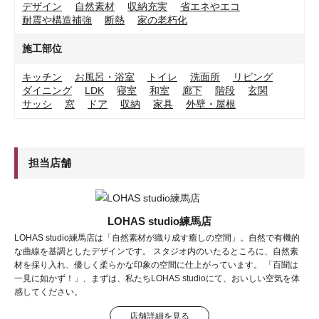
デザイン
自然素材
収納充実
省エネやエコ
耐震や構造補強
断熱
家の老朽化
施工部位
キッチン
お風呂・浴室
トイレ
洗面所
リビング
ダイニング
LDK
寝室
和室
廊下
階段
玄関
サッシ
窓
ドア
収納
家具
外壁・屋根
担当店舗
LOHAS studio練馬店
LOHAS studio練馬店は「自然素材が織り成す癒しの空間」。自然で有機的
な曲線を基調としたデザインです。 スタジオ内のいたるところに、自然素
材を採り入れ、優しく柔らかな印象の空間に仕上がっています。 「百聞は
一見に如かず！」、まずは、私たちLOHAS studioにて、おいしい空気を体
感してください。
店舗詳細を見る