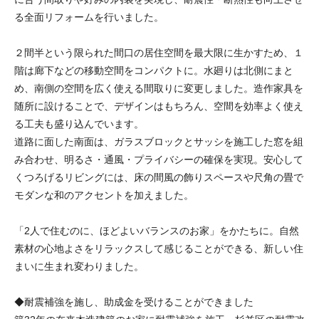
る全面リフォームを行いました。
２間半という限られた間口の居住空間を最大限に生かすため、１
階は廊下などの移動空間をコンパクトに。水廻りは北側にまと
め、南側の空間を広く使える間取りに変更しました。造作家具を
随所に設けることで、デザインはもちろん、空間を効率よく使え
る工夫も盛り込んでいます。
道路に面した南面は、ガラスブロックとサッシを施工した窓を組
み合わせ、明るさ・通風・プライバシーの確保を実現。安心して
くつろげるリビングには、床の間風の飾りスペースや尺角の畳で
モダンな和のアクセントを加えました。
「2人で住むのに、ほどよいバランスのお家」をかたちに。自然
素材の心地よさをリラックスして感じることができる、新しい住
まいに生まれ変わりました。
◆耐震補強を施し、助成金を受けることができました