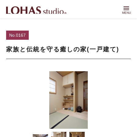
menu
MENU
No.0167
家族と伝統を守る癒しの家(一戸建て)