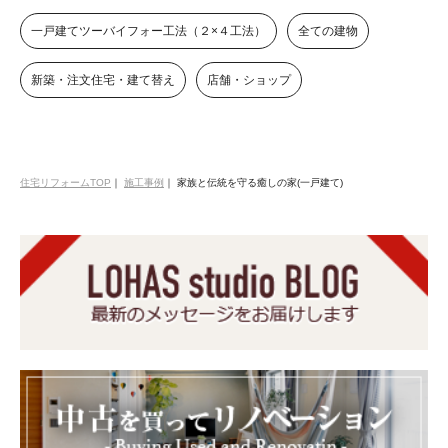
一戸建てツーバイフォー工法（２×４工法）
全ての建物
新築・注文住宅・建て替え
店舗・ショップ
住宅リフォームTOP
｜
施工事例
｜
家族と伝統を守る癒しの家(一戸建て)