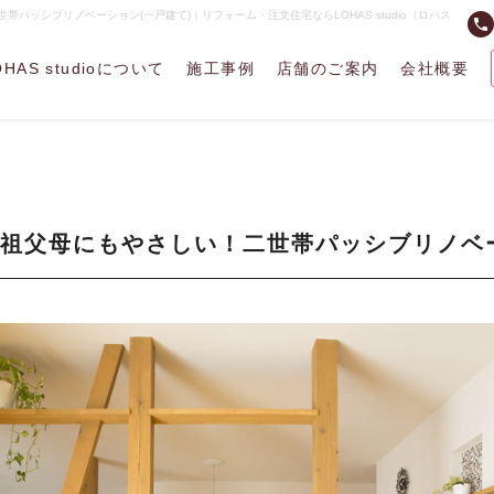
世帯パッシブリノベーション(一戸建て)｜リフォーム・注文住宅ならLOHAS studio（ロハス
phone
OHAS studioについて
施工事例
店舗のご案内
会社概要
祖父母にもやさしい！二世帯パッシブリノベー