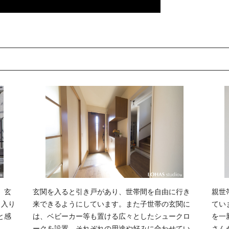
。玄
玄関を入ると引き戸があり、世帯間を自由に行き
親世
出入り
来できるようにしています。また子世帯の玄関に
てい
と感
は、ベビーカー等も置ける広々としたシュークロ
を一
ークを設置。それぞれの用途や好みに合わせてい
さん