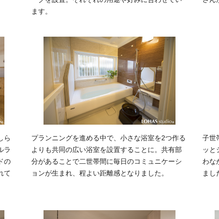
ます。
しら
プランニングを進める中で、小さな浴室を2つ作る
子世
ルラ
よりも共同の広い浴室を設置することに。共有部
ッと
ドの
分があることで二世帯間に毎日のコミュニケーシ
わな
れて
ョンが生まれ、程よい距離感となりました。
まし