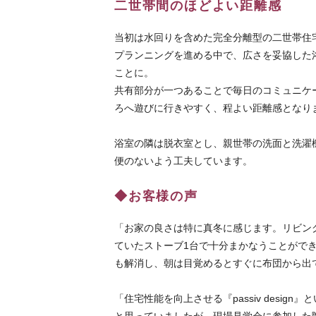
二世帯間のほどよい距離感
当初は水回りを含めた完全分離型の二世帯住
プランニングを進める中で、広さを妥協した
ことに。
共有部分が一つあることで毎日のコミュニケ
ろへ遊びに行きやすく、程よい距離感となり
浴室の隣は脱衣室とし、親世帯の洗面と洗濯
便のないよう工夫しています。
◆お客様の声
「お家の良さは特に真冬に感じます。リビン
ていたストーブ1台で十分まかなうことがで
も解消し、朝は目覚めるとすぐに布団から出
「住宅性能を向上させる『passiv desi