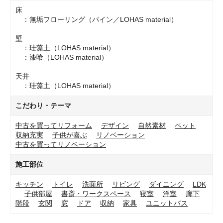
床
：無垢フローリング（パイン／LOHAS material）
壁
：珪藻土（LOHAS material）
：漆喰（LOHAS material）
天井
：珪藻土（LOHAS material）
こだわり・テーマ
中古を買ってリフォーム
デザイン
自然素材
ペット
収納充実
子供が喜ぶ
リノベーション
中古を買ってリノベーション
施工部位
キッチン
トイレ
洗面所
リビング
ダイニング
LDK
子供部屋
書斎・ワークスペース
寝室
洋室
廊下
階段
玄関
窓
ドア
収納
家具
ユニットバス