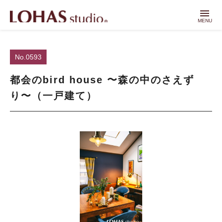
menu
MENU
No.0593
都会のbird house 〜森の中のさえず
り〜（一戸建て）