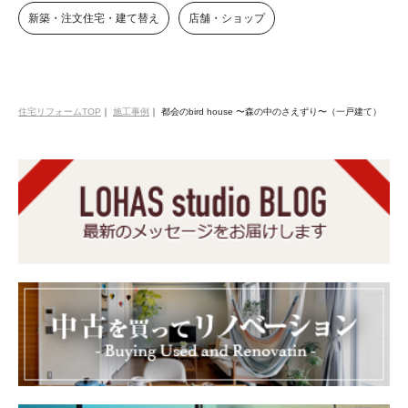
新築・注文住宅・建て替え
店舗・ショップ
住宅リフォームTOP
｜
施工事例
｜
都会のbird house 〜森の中のさえずり〜（一戸建て）