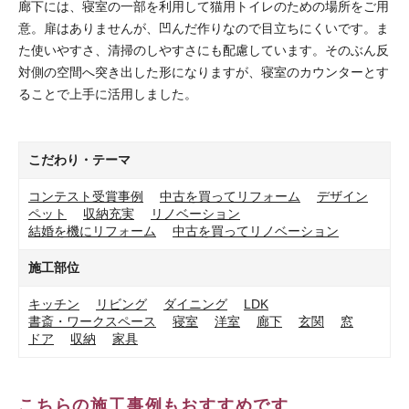
廊下には、寝室の一部を利用して猫用トイレのための場所をご用
意。扉はありませんが、凹んだ作りなので目立ちにくいです。ま
た使いやすさ、清掃のしやすさにも配慮しています。そのぶん反
対側の空間へ突き出した形になりますが、寝室のカウンターとす
ることで上手に活用しました。
こだわり・テーマ
コンテスト受賞事例
中古を買ってリフォーム
デザイン
ペット
収納充実
リノベーション
結婚を機にリフォーム
中古を買ってリノベーション
施工部位
キッチン
リビング
ダイニング
LDK
書斎・ワークスペース
寝室
洋室
廊下
玄関
窓
ドア
収納
家具
こちらの施工事例もおすすめです