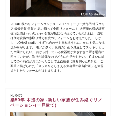
＜LIXIL 秋のリフォームコンテスト2017 ストーリー賞部門 埼玉エリ
ア 最優秀賞 受賞＞ 思い切って全面リフォーム！ -大容量の収納計画-
住宅設備まわりの汚れや劣化が気になり始めていたKさまは、 当初
は住宅設備の素取り替え程度のリフォームをお考えでした。 しか
し、LOHAS studioでお打ち合わせを重ねるうちに、他にも気になる
点が挙がります。 モノが多く、収納の計画を見直してスッキリとし
た空間にしたい。 昔から持っている食器棚が大きすぎて置き場所に
困っていたが、造りが綺麗なのでどうにか活かしたい。 住まいに対
しての不満点が見つかったことで全面改装に踏み切ったKさま。 ご
要望に掲げられた「スッキリとしまえる大容量の収納計画」を大前
提としたリフォームがはじまります。
No.0476
築50年 木造の家 -新しい家族が住み継ぐリノ
ベーション-(一戸建て)