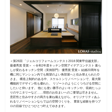
＜第26回 「ジェルコリフォームコンテスト2018 関東甲信越支部」
最優秀賞 受賞＞ ＜令和2年度キッチン空間アイデアコンテスト 暮ら
しが変わるキッチン空間（実例部門） 優秀賞 受賞＞ 結婚20周年を
機に同じマンション内でも眺望のよい角部屋へと住み替えられたO
さま。 構造上制約のある中、スケルトンリノベーションで、最大限
機能的でデザイン性も優れた、 リゾートのようにくつろげる空間に
したいと仰います。 他にも使い勝手のよいキッチンや、収納たっぷ
りのサニタリーなど……理想のお住まいへのご要望は尽きません。
意匠性と住みやすさの両方を兼ね備えながら、オリジナリティあふ
れるリノベーションならではの空間づくりを、 豊富な経験を持つプ
ロの目線でひとつひとつ叶えてゆきます。