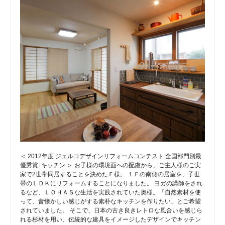
＜ 2012年度 ジェルコデザインリフォームコンテスト 全国部門別最
優秀賞･キッチン ＞ お子様の環境面への配慮から、ご主人様のご実
家で2世帯同居することを決めたＦ様。 １Ｆの南側の居室を、子世
帯のＬＤＫにリフォームすることになりました。 ヨガの講師をされ
るなど、ＬＯＨＡＳな生活を実践されていた奥様。「自然素材を使
って、昔懐かしい感じがする素朴なキッチンを作りたい」とご希望
されていました。 そこで、日本の古き良きレトロな風合いを感じら
れる杉材を用い、伝統的な建具をイメージしたデザインでキッチン