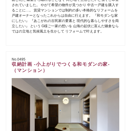
されていました。 やがて希望の物件が見つかり 中古一戸建を購入す
ることに…。 賃貸マンションでは制約の多い本格的なリフォームを
戸建オーナーとなったこれからは自由に行えます。 『和モダンな家
にしたい』 『あこがれの古民家の要素と 現代的な暮らしやすさを両
立したい』 という G様ご一家の想いを 山海の起伏に富んだ鎌倉なら
ではの立地と気候風土を生かして リフォームで叶えます。
No.0495
収納計画 -小上がりでつくる和モダンの家-
（マンション）