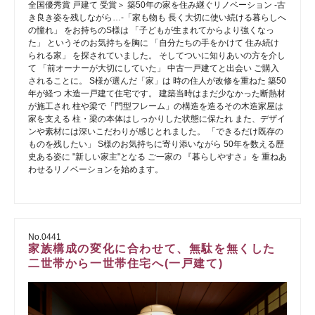
全国優秀賞 戸建て 受賞＞ 築50年の家を住み継ぐリノベーション -古
き良き姿を残しながら…-「家も物も 長く大切に使い続ける暮らしへ
の憧れ」 をお持ちのS様は 「子どもが生まれてからより強くなっ
た」 というそのお気持ちを胸に 「自分たちの手をかけて 住み続け
られる家」 を探されていました。 そしてついに知りあいの方を介し
て 「前オーナーが大切にしていた」 中古一戸建てと出会い ご購入
されることに。 S様が選んだ「家」は 時の住人が改修を重ねた 築50
年が経つ 木造一戸建て住宅です。 建築当時はまだ少なかった断熱材
が施工され 柱や梁で「門型フレーム」の構造を造るその木造家屋は
家を支える 柱・梁の本体はしっかりした状態に保たれ また、デザイ
ンや素材には深いこだわりが感じとれました。 「できるだけ既存の
ものを残したい」 S様のお気持ちに寄り添いながら 50年を数える歴
史ある姿に "新しい家主"となる ご一家の 『暮らしやすさ』を 重ねあ
わせるリノベーションを始めます。
No.0441
家族構成の変化に合わせて、無駄を無くした
二世帯から一世帯住宅へ(一戸建て)