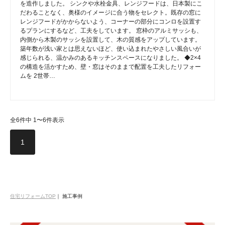
を造作しました。 シンクや水栓金具、レンジフードは、日本製にこ
だわることなく、奥様のイメージに合う物をセレクト。既存の窓に
レンジフードがかからないよう、コーナーの部分にコンロを設置す
るプランにするなど、工夫をしています。 窓枠のアルミサッシも、
内側から木製のサッシを設置して、木の質感をアップしています。
築年数が浅い家とは思えないほど、使い込まれたやさしい風合いが
感じられる、温かみのあるキッチンスペースになりました。 ◆2×4
の構造を活かすため、壁・窓はそのままで配置を工夫したリフォー
ムを 2世帯…
全6件中 1〜6件表示
1
住宅リフォームTOP
｜
施工事例