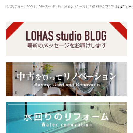
住宅リフォームTOP
｜
LOHAS studio Blog 新着ブログ一覧
｜
青柳 和博@OKUTA
｜
タグ : pass