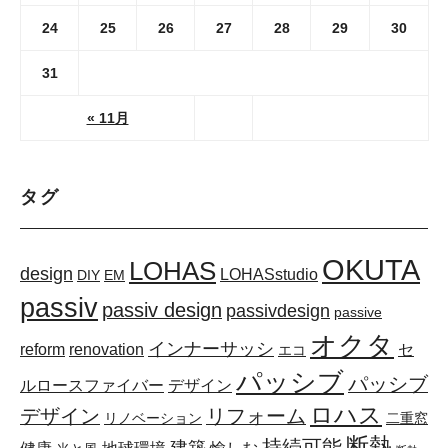
24
25
26
27
28
29
30
31
« 11月
タグ
OKUTA
LOHAS
design
LOHASstudio
DIY
EM
passiv
passiv design
passivdesign
passive
オクタ
インナーサッシ
reform
renovation
セ
エコ
パッシブ
パッシブ
ルロースファイバー
デザイン
ロハス
デザイン
リフォーム
リノベーション
二重窓
断熱
持続可能