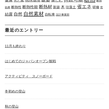
建築
健康
地球環境
愉しむ
光と風
断熱
省エネ
断熱材
断熱性能
木
断熱性
新築
珪藻土
研修
効果
窓
自然素材
自然
結露
自転車
設計事業部
最近のエントリー
11月も終わり
はじめてのジャパンオープン観戦
アクティビティ スノーボード
冬初めの登山
秋の登山