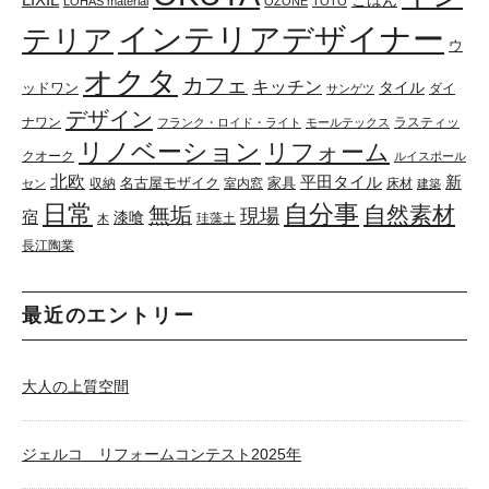
ごはん
LOHAS material
OZONE
TOTO
インテリアデザイナー
テリア
ウ
オクタ
カフェ
キッチン
タイル
ッドワン
ダイ
サンゲツ
デザイン
ナワン
ラスティッ
フランク・ロイド・ライト
モールテックス
リノベーション
リフォーム
クオーク
ルイスポール
北欧
平田タイル
新
名古屋モザイク
家具
収納
室内窓
床材
セン
建築
日常
自分事
自然素材
無垢
現場
宿
漆喰
珪藻土
木
長江陶業
最近のエントリー
大人の上質空間
ジェルコ リフォームコンテスト2025年