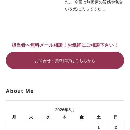
た。 今回は無垢床の質感や色合
いを気に入ってくだ...
担当者へ無料メール相談！お気軽にご相談下さい！
お問合せ・資料請求はこちらから
About Me
2026年8月
月
火
水
木
金
土
日
1
2