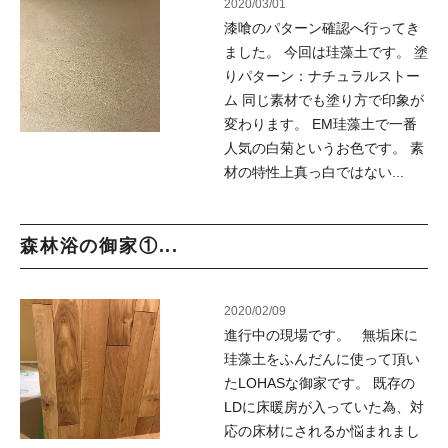
2020/03/01
漆喰のパターン確認へ行ってき
ました。 今回は珪藻土です。 塗
りパターン：ナチュラルストー
ム 同じ素材でも塗り方で印象が
変わります。 EM珪藻土で一番
人気の白菊というお色です。 素
材の特性上真っ白ではない...
森林浴の御家①...
2020/02/09
進行中の現場です。 無垢床に
珪藻土をふんだんに使って頂い
たLOHASな御家です。 既存の
LDに床暖房が入っていた為、対
応の床材にされるか悩まれまし