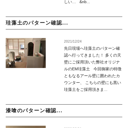
しい… &nb...
珪藻土のパターン確認...
2021/12/24
先日現場へ珪藻土のパターン確
認へ行ってきました！ 多くの天
壁にご採用頂いた弊社オリジナ
ルのEM珪藻土 今回御家の特徴
ともなるアール壁に囲われたカ
ウンター、 こちらの壁にも黒い
珪藻土をご採用頂きま...
漆喰のパターン確認...