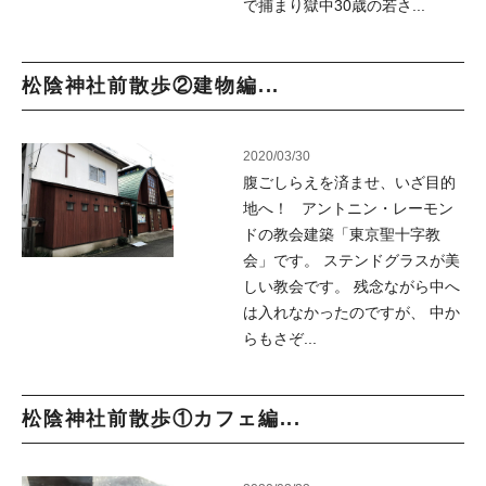
で捕まり獄中30歳の若さ...
松陰神社前散歩②建物編...
2020/03/30
腹ごしらえを済ませ、いざ目的
地へ！ アントニン・レーモン
ドの教会建築「東京聖十字教
会」です。 ステンドグラスが美
しい教会です。 残念ながら中へ
は入れなかったのですが、 中か
らもさぞ...
松陰神社前散歩①カフェ編...