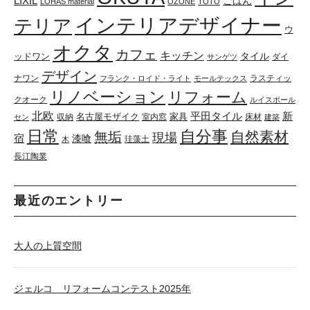
LIXIL
ごはん
LOHAS material
OZONE
TOTO
インテリアデザイナー
テリア
ウ
オクタ
カフェ
キッチン
タイル
ッドワン
ダイ
サンゲツ
デザイン
ナワン
ラスティッ
フランク・ロイド・ライト
モールテックス
リノベーション
リフォーム
クオーク
ルイスポール
北欧
平田タイル
新
名古屋モザイク
家具
収納
室内窓
床材
セン
建築
日常
自分事
自然素材
無垢
現場
宿
漆喰
珪藻土
木
長江陶業
最近のエントリー
大人の上質空間
ジェルコ リフォームコンテスト2025年