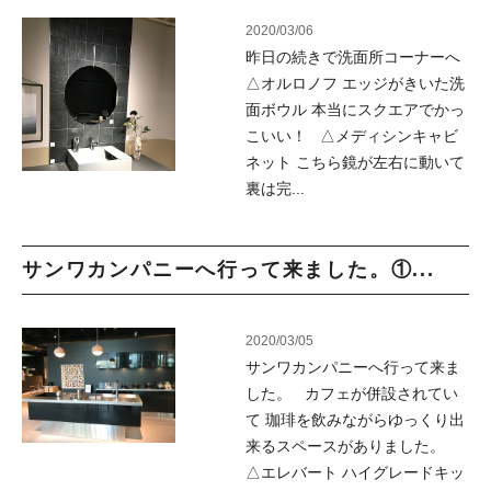
2020/03/06
昨日の続きで洗面所コーナーへ
△オルロノフ エッジがきいた洗
面ボウル 本当にスクエアでかっ
こいい！ △メディシンキャビ
ネット こちら鏡が左右に動いて
裏は完...
サンワカンパニーへ行って来ました。①...
2020/03/05
サンワカンパニーへ行って来ま
した。 カフェが併設されてい
て 珈琲を飲みながらゆっくり出
来るスペースがありました。
△エレバート ハイグレードキッ