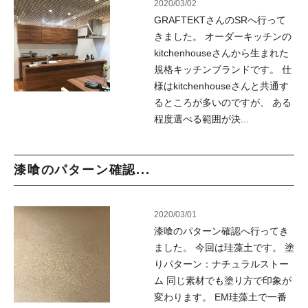
2020/03/02
GRAFTEKTさんのSRへ行って
きました。 オーダーキッチンの
kitchenhouseさんから生まれた
規格キッチンブランドです。 仕
様はkitchenhouseさんと共通す
るところが多いのですが、 ある
程度選べる範囲が決...
漆喰のパターン確認...
2020/03/01
漆喰のパターン確認へ行ってき
ました。 今回は珪藻土です。 塗
りパターン：ナチュラルストー
ム 同じ素材でも塗り方で印象が
変わります。 EM珪藻土で一番