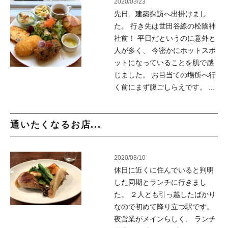
2020/03/23
先日、建築探訪へ出掛けまし
た。 行き先は世田谷線の松陰神
社前！ 平日だというのに意外と
人が多く、 今密かにホットスポ
ットになっていることを肌で感
じました。 お目当ての場所へ行
く前にまず腹ごしらえです。 ...
通いたくなるお店...
2020/03/10
休日に近くに住んでいると判明
した同期とランチに行きまし
た。 ２人とも引っ越したばかり
なので初めて降り立つ駅です。
夜営業がメインらしく、 ランチ