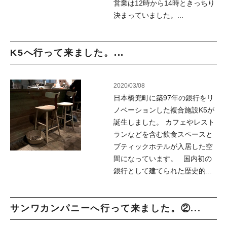
営業は12時から14時ときっちり
決まっていました。...
K5へ行って来ました。...
2020/03/08
日本橋兜町に築97年の銀行をリ
ノベーションした複合施設K5が
誕生しました。 カフェやレスト
ランなどを含む飲食スペースと
ブティックホテルが入居した空
間になっています。 国内初の
銀行として建てられた歴史的...
サンワカンパニーへ行って来ました。②...