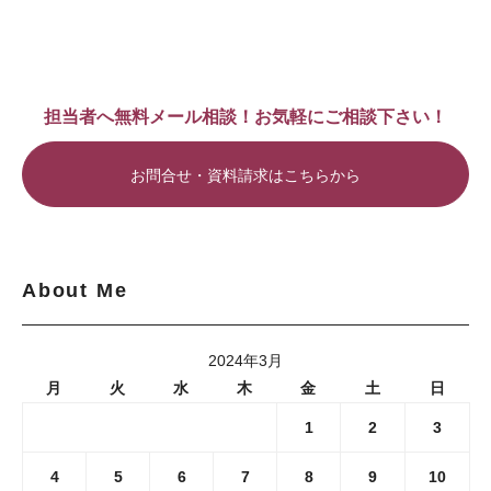
担当者へ無料メール相談！お気軽にご相談下さい！
お問合せ・資料請求はこちらから
About Me
2024年3月
月
火
水
木
金
土
日
1
2
3
4
5
6
7
8
9
10