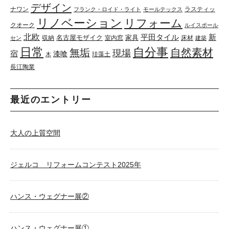
デザイン
ナワン
ラスティッ
フランク・ロイド・ライト
モールテックス
リノベーション
リフォーム
クオーク
ルイスポール
北欧
平田タイル
新
名古屋モザイク
家具
収納
室内窓
床材
セン
建築
日常
自分事
自然素材
無垢
現場
宿
漆喰
珪藻土
木
長江陶業
最近のエントリー
大人の上質空間
ジェルコ リフォームコンテスト2025年
ハンス・ウェグナー展②
ハンス・ウェグナー展①