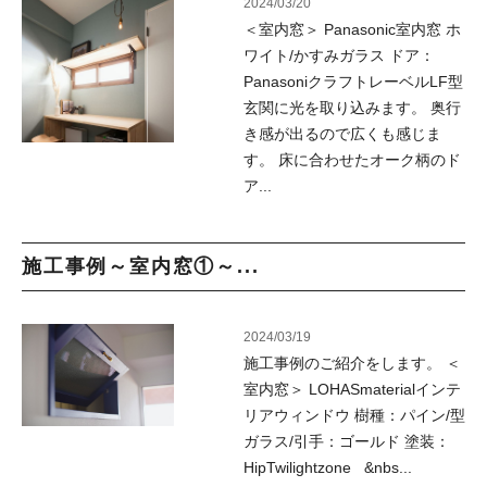
2024/03/20
＜室内窓＞ Panasonic室内窓 ホ
ワイト/かすみガラス ドア：
PanasoniクラフトレーベルLF型
玄関に光を取り込みます。 奥行
き感が出るので広くも感じま
す。 床に合わせたオーク柄のド
ア...
施工事例～室内窓①～...
2024/03/19
施工事例のご紹介をします。 ＜
室内窓＞ LOHASmaterialインテ
リアウィンドウ 樹種：パイン/型
ガラス/引手：ゴールド 塗装：
HipTwilightzone &nbs...