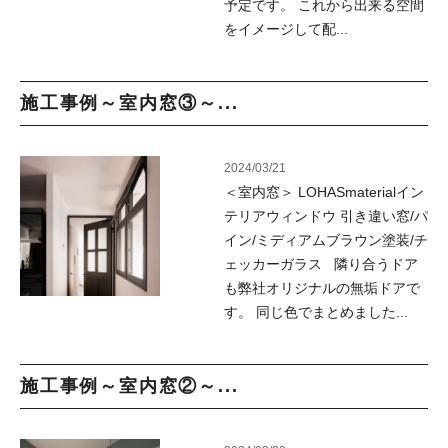
予定です。 これから出来る空間
をイメージして配...
施工事例～室内窓③～...
2024/03/21
＜室内窓＞ LOHASmaterialイン
テリアウィンドウ 引き違い窓/パ
イン/ミディアムブラウン塗装/チ
ェッカーガラス 隣り合うドア
も弊社オリジナルの無垢ドアで
す。 同じ色でまとめました...
施工事例～室内窓②～...