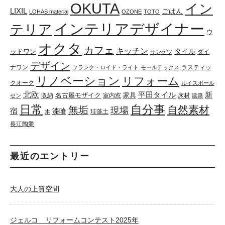
OKUTA
イン
LIXIL
ごはん
LOHAS material
OZONE
TOTO
インテリアデザイナー
テリア
ウ
オクタ
カフェ
キッチン
タイル
ッドワン
ダイ
サンゲツ
デザイン
ナワン
ラスティッ
フランク・ロイド・ライト
モールテックス
リノベーション
リフォーム
クオーク
ルイスポール
北欧
平田タイル
新
名古屋モザイク
家具
収納
室内窓
床材
セン
建築
日常
自分事
自然素材
無垢
現場
宿
漆喰
珪藻土
木
長江陶業
最近のエントリー
大人の上質空間
ジェルコ リフォームコンテスト2025年