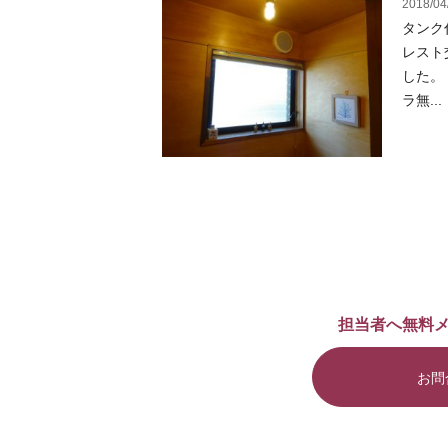
2018/04
タンク
レスト
した。
ラ無...
担当者へ無料
お問