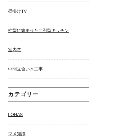
壁掛けTV
柱型に絡ませた二列型キッチン
室内窓
中間立合い木工事
カテゴリー
LOHAS
マメ知識