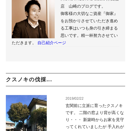
店 山崎のブログです。
御客様の大切なご資産『御家』
をお預かりさせていただき進め
る工事はいつも身の引き締まる
思いです。精一杯努力させてい
ただきます。
自己紹介ページ
クスノキの伐採...
2019/02/22
玄関前に立派に育ったクスノキ
です。 二階の窓より背が高くな
り・・・ 新築時からお家を見守
ってくれていましたが 手入れが