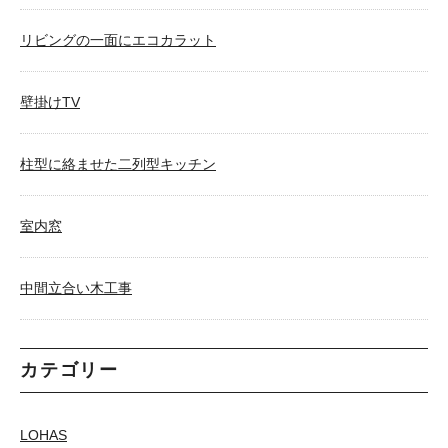
リビングの一面にエコカラット
壁掛けTV
柱型に絡ませた二列型キッチン
室内窓
中間立合い木工事
カテゴリー
LOHAS