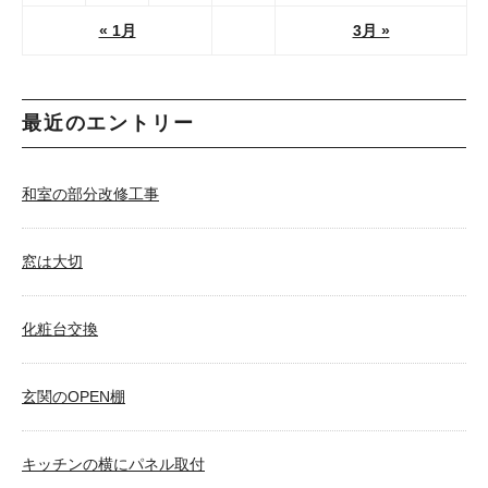
« 1月
3月 »
最近のエントリー
和室の部分改修工事
窓は大切
化粧台交換
玄関のOPEN棚
キッチンの横にパネル取付