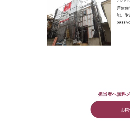
2020/06
戸建住
能、耐
pass
担当者へ無料
お問