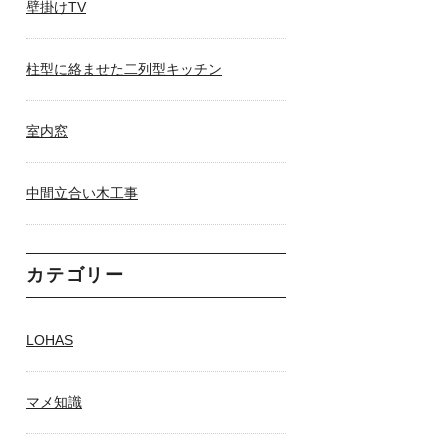
壁掛けTV
柱型に絡ませた二列型キッチン
室内窓
中間立合い木工事
カテゴリー
LOHAS
マメ知識