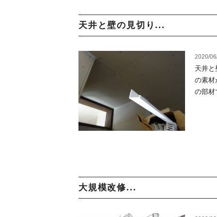
天井と壁の見切り...
2020/06
天井と
の素材
の部材
大規模改修...