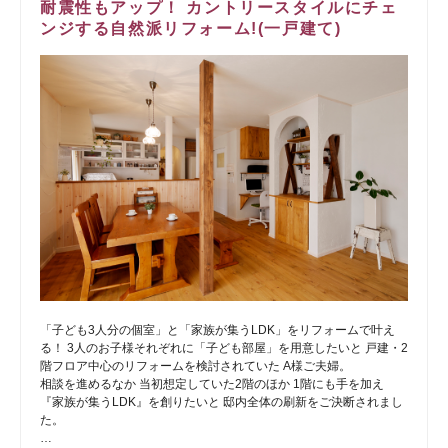
耐震性もアップ！ カントリースタイルにチェ
ンジする自然派リフォーム!(一戸建て)
「子ども3人分の個室」と「家族が集うLDK」をリフォームで叶え
る！ 3人のお子様それぞれに「子ども部屋」を用意したいと 戸建・2
階フロア中心のリフォームを検討されていた A様ご夫婦。
相談を進めるなか 当初想定していた2階のほか 1階にも手を加え
『家族が集うLDK』を創りたいと 邸内全体の刷新をご決断されまし
た。
…