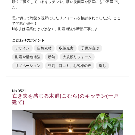
暗くて孤立しているキッチンや、狭い洗面室や浴室にもご不満でし
た。
思い切って増築を視野にしたリフォームを検討されましたが、ここ
で問題が発生！
Nさまは増築だけではなく、耐震補強や断熱工事によ…
こだわりのポイント
デザイン
自然素材
収納充実
子供が喜ぶ
耐震や構造補強
断熱
大規模リフォーム
リノベーション
評判・口コミ、お客様の声
癒し
No.0521
亡き夫を感じる木群(こむら)のキッチン(一戸
建て)