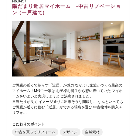
No.0457
陽だまり近居マイホーム -中古リノベーショ
ン-(一戸建て)
ご両親の近くで暮らす「近居」が魅力 なかよし家族がつくる最高の
マイホーム！M様ご一家は お子様お誕生から想い描いていた マイホ
ームをいよいよ実現しようと ご決意されました。
日当たりが良く イメージ通りに出来そうな間取り。 なんといっても
ご両親が近くに住む「近居」ができる場所を選び 中古物件を購入＋
リフォ…
こだわりのポイント
中古を買ってリフォーム
デザイン
自然素材