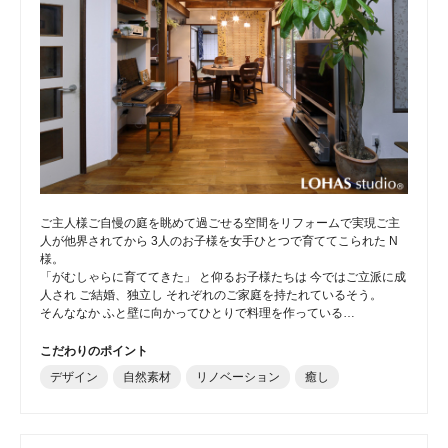
ご主人様ご自慢の庭を眺めて過ごせる空間をリフォームで実現ご主
人が他界されてから 3人のお子様を女手ひとつで育ててこられた N
様。
「がむしゃらに育ててきた」 と仰るお子様たちは 今ではご立派に成
人され ご結婚、独立し それぞれのご家庭を持たれているそう。
そんななか ふと壁に向かってひとりで料理を作っている…
こだわりのポイント
デザイン
自然素材
リノベーション
癒し