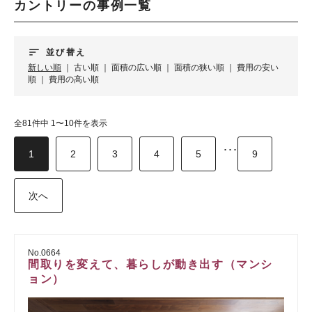
カントリーの事例一覧
sort
並び替え
新しい順
｜
古い順
｜
面積の広い順
｜
面積の狭い順
｜
費用の安い
順
｜
費用の高い順
全81件中 1〜10件を表示
･･･
1
2
3
4
5
9
次へ
No.0664
間取りを変えて、暮らしが動き出す（マンシ
ョン）