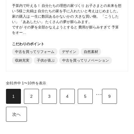
予算内で叶える！ 自分たちの理想の家づくり お子さまとの未来を想
い S様ご夫婦は 自分たちの家を手に入れたいと考えはじめました。
家の購入は 一生に数回あるかないかの 大きな買い物。 「こうした
い」「ああしたい」 たくさんの夢が膨らみます。
ですが その夢を全部かなえようとすると 費用が膨らみすぎて 予算
をオー…
こだわりのポイント
中古を買ってリフォーム
デザイン
自然素材
収納充実
子供が喜ぶ
中古を買ってリノベーション
全81件中 1〜10件を表示
･･･
1
2
3
4
5
9
次へ