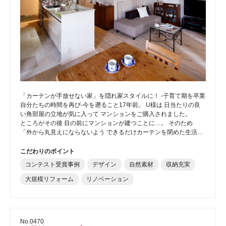
「カーテンが手放せない家」を隠れ家スタイルに！ -子育て期を卒業
自分たちの時間を再び-今を遡ること17年前。 U様は 日当たりの良
い角部屋の立地が気に入って マンションをご購入されました。
ところがその後 目の前にマンションが建つことに…。 そのため
「外から丸見えにならないよう できるだけカーテンを閉めた生活…
こだわりのポイント
コンテスト受賞事例
デザイン
自然素材
収納充実
大規模リフォーム
リノベーション
No.0470