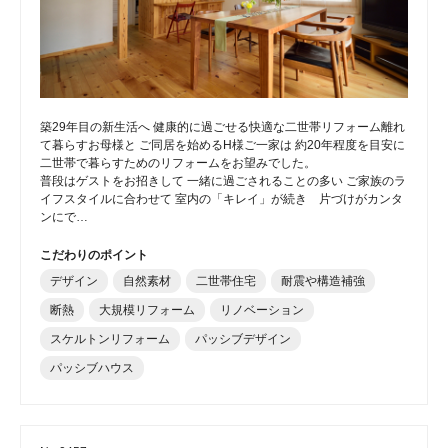
築29年目の新生活へ 健康的に過ごせる快適な二世帯リフォーム離れ
て暮らすお母様と ご同居を始めるH様ご一家は 約20年程度を目安に
二世帯で暮らすためのリフォームをお望みでした。
普段はゲストをお招きして 一緒に過ごされることの多い ご家族のラ
イフスタイルに合わせて 室内の「キレイ」が続き 片づけがカンタ
ンにで…
こだわりのポイント
デザイン
自然素材
二世帯住宅
耐震や構造補強
断熱
大規模リフォーム
リノベーション
スケルトンリフォーム
パッシブデザイン
パッシブハウス