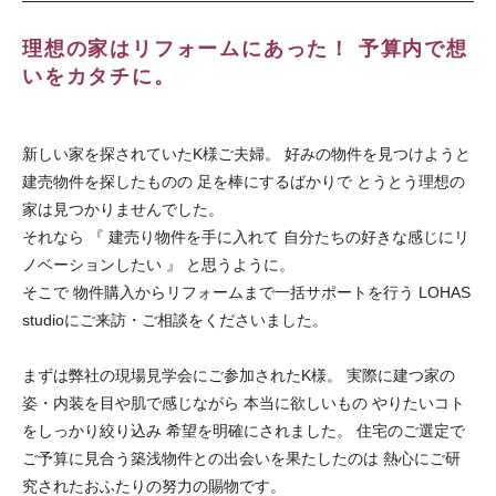
理想の家はリフォームにあった！ 予算内で想
いをカタチに。
新しい家を探されていたK様ご夫婦。 好みの物件を見つけようと
建売物件を探したものの 足を棒にするばかりで とうとう理想の
家は見つかりませんでした。
それなら 『 建売り物件を手に入れて 自分たちの好きな感じにリ
ノベーションしたい 』 と思うように。
そこで 物件購入からリフォームまで一括サポートを行う LOHAS
studioにご来訪・ご相談をくださいました。
まずは弊社の現場見学会にご参加されたK様。 実際に建つ家の
姿・内装を目や肌で感じながら 本当に欲しいもの やりたいコト
をしっかり絞り込み 希望を明確にされました。 住宅のご選定で
ご予算に見合う築浅物件との出会いを果たしたのは 熱心にご研
究されたおふたりの努力の賜物です。