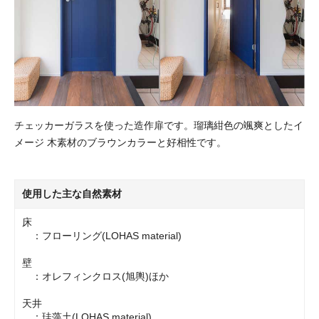
チェッカーガラスを使った造作扉です。瑠璃紺色の颯爽としたイ
メージ 木素材のブラウンカラーと好相性です。
使用した主な自然素材
床
：フローリング(LOHAS material)
壁
：オレフィンクロス(旭輿)ほか
天井
：珪藻土(LOHAS material)