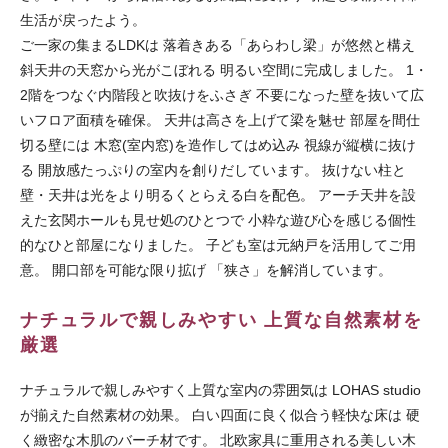
生活が戻ったよう。
ご一家の集まるLDKは 落着きある「あらわし梁」が悠然と構え
斜天井の天窓から光がこぼれる 明るい空間に完成しました。 1・
2階をつなぐ内階段と吹抜けをふさぎ 不要になった壁を抜いて広
いフロア面積を確保。 天井は高さを上げて梁を魅せ 部屋を間仕
切る壁には 木窓(室内窓)を造作してはめ込み 視線が縦横に抜け
る 開放感たっぷりの室内を創りだしています。 抜けない柱と
壁・天井は光をより明るくとらえる白を配色。 アーチ天井を設
えた玄関ホールも見せ処のひとつで 小粋な遊び心を感じる個性
的なひと部屋になりました。 子ども室は元納戸を活用してご用
意。 開口部を可能な限り拡げ 「狭さ」を解消しています。
ナチュラルで親しみやすい 上質な自然素材を
厳選
ナチュラルで親しみやすく上質な室内の雰囲気は LOHAS studio
が揃えた自然素材の効果。 白い四面に良く似合う軽快な床は 硬
く緻密な木肌のバーチ材です。 北欧家具に重用される美しい木