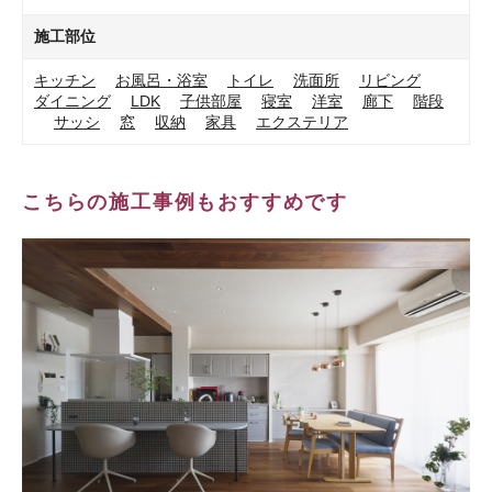
施工部位
キッチン
お風呂・浴室
トイレ
洗面所
リビング
ダイニング
LDK
子供部屋
寝室
洋室
廊下
階段
サッシ
窓
収納
家具
エクステリア
こちらの施工事例もおすすめです