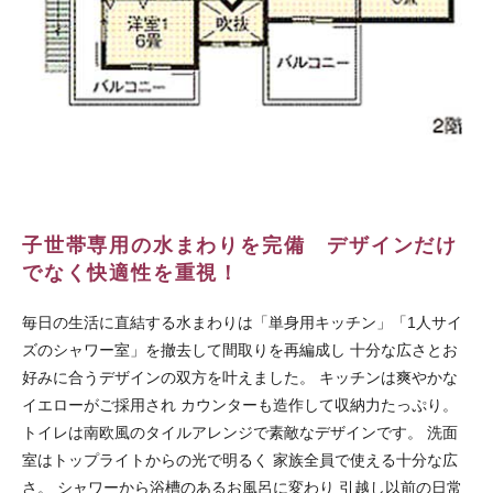
子世帯専用の水まわりを完備 デザインだけ
でなく快適性を重視！
毎日の生活に直結する水まわりは「単身用キッチン」「1人サイ
ズのシャワー室」を撤去して間取りを再編成し 十分な広さとお
好みに合うデザインの双方を叶えました。 キッチンは爽やかな
イエローがご採用され カウンターも造作して収納力たっぷり。
トイレは南欧風のタイルアレンジで素敵なデザインです。 洗面
室はトップライトからの光で明るく 家族全員で使える十分な広
さ。 シャワーから浴槽のあるお風呂に変わり 引越し以前の日常