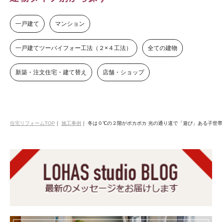
一戸建て
マンション
一戸建てツーバイフォー工法（２×４工法）
全ての建物
新築・注文住宅・建て替え
店舗・ショップ
住宅リフォームTOP
｜
施工事例
｜
冬は０℃の２階がポカポカ 光の通り道で「遊び」ある子世帯リ