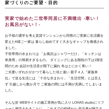
家づくりのご要望・目的
実家で始めた二世帯同居に不満噴出 -寒い！
お風呂がない！-
お子様の通学を考え賃貸マンションから同県のご実家に生活圏を
変えたK様ご一家は 暮らし始めてすぐ大きなギャップを痛感され
ました。
子世帯用の水まわりは 「お風呂はシャワーだけ」「キッチンは
単身用」の簡易すぎるもの。 ダイニングにある階段の下は1階玄
関のため 会話や生活音が階下に漏れ 冬はとにかく寒い！
ご夫妻いずれかがかつて暮らした頃と違い 親子４人『家族単
位』で送る生活には 「十分な水まわり」「生活空間」とは言え
ず 引越しから数か月で ご家族の間には不満が充満してしまいま
した。
そんな折 WEBサイトの施工実例が気に入り LOHAS studioにリフ
ォーム相談されることに。 これまでの経緯から 担当者が独立タ