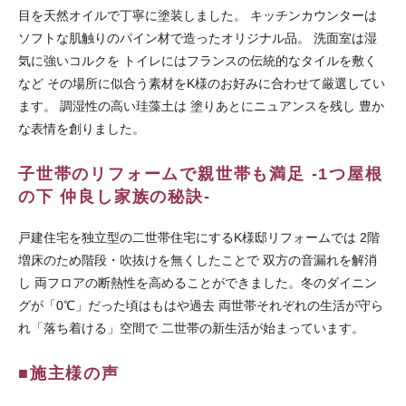
目を天然オイルで丁寧に塗装しました。 キッチンカウンターは
ソフトな肌触りのパイン材で造ったオリジナル品。 洗面室は湿
気に強いコルクを トイレにはフランスの伝統的なタイルを敷く
など その場所に似合う素材をK様のお好みに合わせて厳選してい
ます。 調湿性の高い珪藻土は 塗りあとにニュアンスを残し 豊か
な表情を創りました。
子世帯のリフォームで親世帯も満足 -1つ屋根
の下 仲良し家族の秘訣-
戸建住宅を独立型の二世帯住宅にするK様邸リフォームでは 2階
増床のため階段・吹抜けを無くしたことで 双方の音漏れを解消
し 両フロアの断熱性を高めることができました。冬のダイニン
グが「0℃」だった頃はもはや過去 両世帯それぞれの生活が守ら
れ「落ち着ける」空間で 二世帯の新生活が始まっています。
■施主様の声