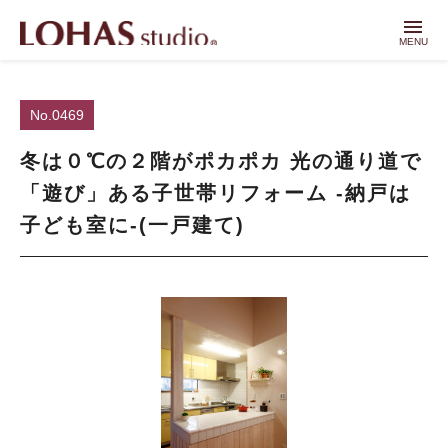
menu
MENU
No.0469
冬は０℃の２階がポカポカ 光の通り道で
「遊び」ある子世帯リフォーム -納戸は
子ども室に-(一戸建て)