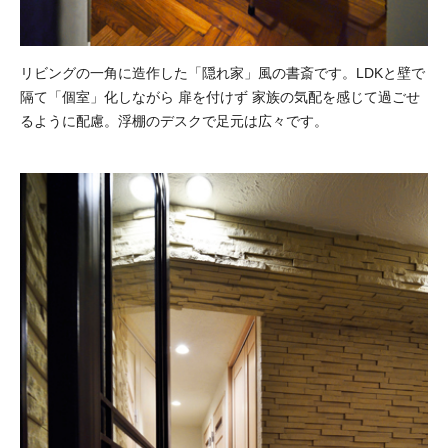
リビングの一角に造作した「隠れ家」風の書斎です。LDKと壁で
隔て「個室」化しながら 扉を付けず 家族の気配を感じて過ごせ
るように配慮。浮棚のデスクで足元は広々です。