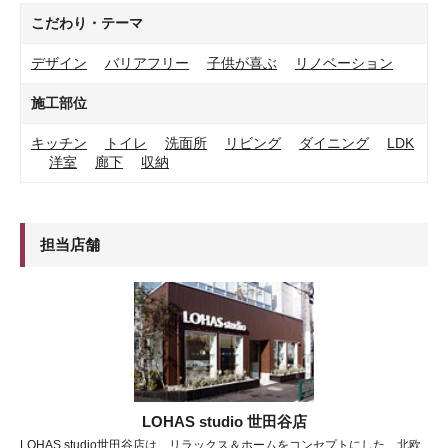
こだわり・テーマ
デザイン
バリアフリー
子供が喜ぶ
リノベーション
施工部位
キッチン
トイレ
洗面所
リビング
ダイニング
LDK
洋室
廊下
収納
担当店舗
LOHAS studio 世田谷店
LOHAS studio世田谷店は、リラックス＆ホームをコンセプトにした、北欧