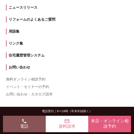
ニュースリリース
リフォームのよくあるご質問
用語集
リンク集
住宅履歴管理システム
お問い合わせ
無料オンライン相談予約
イベント・セミナーの予約
お問い合わせ・カタログ請求
電話受付｜9〜18時（年末年始除く）
phone
mail_outline
来店・オンライン相
電話
資料請求
談予約