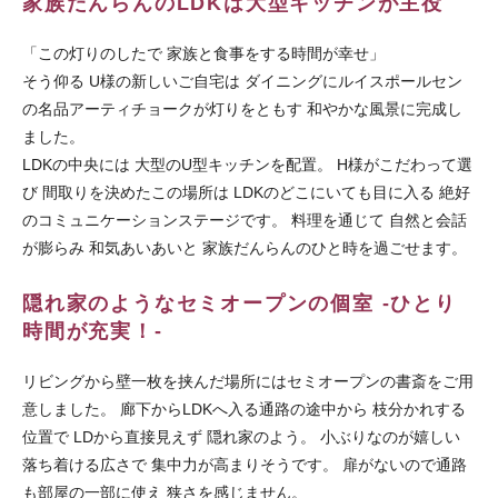
家族だんらんのLDKは大型キッチンが主役
「この灯りのしたで 家族と食事をする時間が幸せ」
そう仰る U様の新しいご自宅は ダイニングにルイスポールセン
の名品アーティチョークが灯りをともす 和やかな風景に完成し
ました。
LDKの中央には 大型のU型キッチンを配置。 H様がこだわって選
び 間取りを決めたこの場所は LDKのどこにいても目に入る 絶好
のコミュニケーションステージです。 料理を通じて 自然と会話
が膨らみ 和気あいあいと 家族だんらんのひと時を過ごせます。
隠れ家のようなセミオープンの個室 -ひとり
時間が充実！-
リビングから壁一枚を挟んだ場所にはセミオープンの書斎をご用
意しました。 廊下からLDKへ入る通路の途中から 枝分かれする
位置で LDから直接見えず 隠れ家のよう。 小ぶりなのが嬉しい
落ち着ける広さで 集中力が高まりそうです。 扉がないので通路
も部屋の一部に使え 狭さを感じません。