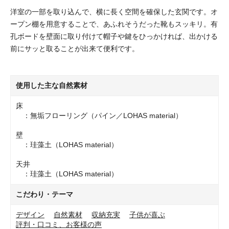
洋室の一部を取り込んで、横に長く空間を確保した玄関です。オ
ープン棚を用意することで、あふれそうだった靴もスッキリ。有
孔ボードを壁面に取り付けて帽子や鍵をひっかければ、出かける
前にサッと取ることが出来て便利です。
使用した主な自然素材
床
：無垢フローリング（パイン／LOHAS material）
壁
：珪藻土（LOHAS material）
天井
：珪藻土（LOHAS material）
こだわり・テーマ
デザイン
自然素材
収納充実
子供が喜ぶ
評判・口コミ、お客様の声