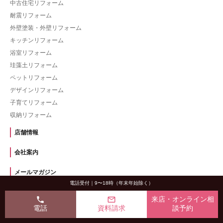
中古住宅リフォーム
耐震リフォーム
外壁塗装・外壁リフォーム
キッチンリフォーム
浴室リフォーム
珪藻土リフォーム
ペットリフォーム
デザインリフォーム
子育てリフォーム
収納リフォーム
店舗情報
会社案内
メールマガジン
電話受付｜9〜18時（年末年始除く）
イベント情報
phone
mail_outline
来店・オンライン相
電話
資料請求
談予約
ニュースリリース