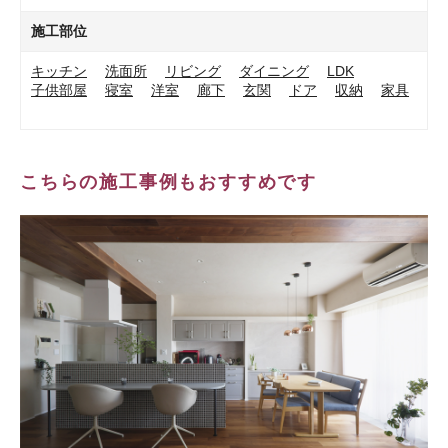
施工部位
キッチン
洗面所
リビング
ダイニング
LDK
子供部屋
寝室
洋室
廊下
玄関
ドア
収納
家具
こちらの施工事例もおすすめです