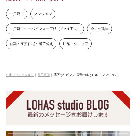
一戸建て
マンション
一戸建てツーバイフォー工法（２×４工法）
全ての建物
新築・注文住宅・建て替え
店舗・ショップ
住宅リフォームTOP
｜
施工事例
｜
廊下もリビング -家族の集うLDK-（マンション）