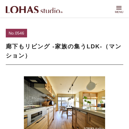
menu
MENU
No.0546
廊下もリビング -家族の集うLDK-（マン
ション）