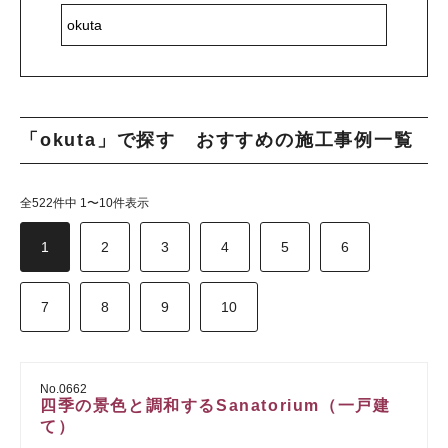
「okuta」で探す おすすめの施工事例一覧
全522件中 1〜10件表示
1
2
3
4
5
6
7
8
9
10
No.0662
四季の景色と調和するSanatorium（一戸建
て）