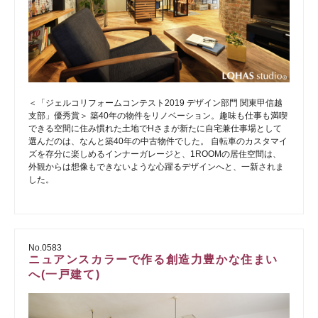
＜「ジェルコリフォームコンテスト2019 デザイン部門 関東甲信越
支部」優秀賞＞ 築40年の物件をリノベーション。趣味も仕事も満喫
できる空間に住み慣れた土地でHさまが新たに自宅兼仕事場として
選んだのは、なんと築40年の中古物件でした。 自転車のカスタマイ
ズを存分に楽しめるインナーガレージと、1ROOMの居住空間は、
外観からは想像もできないような心躍るデザインへと、一新されま
した。
No.0583
ニュアンスカラーで作る創造力豊かな住まい
へ(一戸建て)