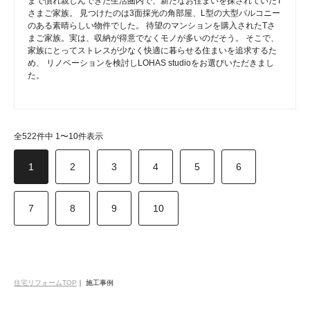
まで慣れ親しんできた生活圏内で、新たなお住まいを探されていたT
さまご家族。 見つけたのは3面採光の角部屋、L型の大型バルコニー
のある素晴らしい物件でした。 待望のマンションを購入されたTさ
まご家族。実は、収納が得意でなくモノが多いのだそう。 そこで、
家族にとってストレスが少なく快適に暮らせる住まいを追求するた
め、 リノベーションを検討しLOHAS studioをお選びいただきまし
た。
全522件中 1〜10件表示
1
2
3
4
5
6
7
8
9
10
住宅リフォームTOP
｜
施工事例