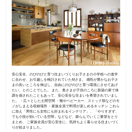
安心安全、のびのびと育つ住まいづくりお子さまの小学校への進学
に合わせ、お引越しを検討されていたMさま。 感性が豊かなお子さ
まの良いところを伸ばし、自由にのびのびと育つ環境にさせてあげ
たい、とのことでした。 また、奥さまが子供のころに新築の家で体
調を崩されたこともあって、安心安全な住まいを希望されていまし
た。 ・広々とした土間空間 ・靴やベビーカー、ストック類などのモ
ノがしまえる収納場所 ・家族全員で料理が楽しめるキッチン これら
に加え「男性にも女性にも好まれるインテリア」、 「やりすぎず、
でも小技が効いている空間」などなど、膨らんでいくご要望をとり
まとめ、 ご家族全員が安心安全に、気持ちよく暮らせる住まいづく
りが始まりました。