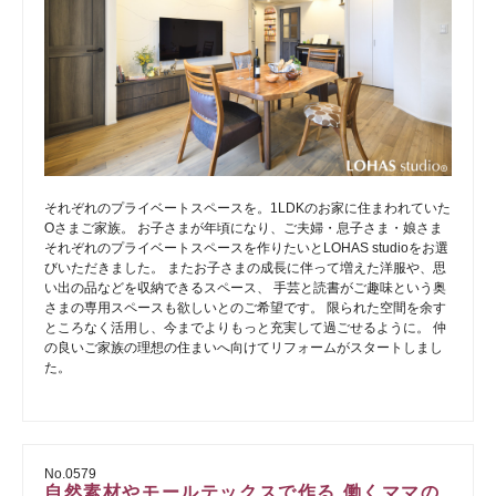
それぞれのプライベートスペースを。1LDKのお家に住まわれていた
Oさまご家族。 お子さまが年頃になり、ご夫婦・息子さま・娘さま
それぞれのプライベートスペースを作りたいとLOHAS studioをお選
びいただきました。 またお子さまの成長に伴って増えた洋服や、思
い出の品などを収納できるスペース、 手芸と読書がご趣味という奥
さまの専用スペースも欲しいとのご希望です。 限られた空間を余す
ところなく活用し、今までよりもっと充実して過ごせるように。 仲
の良いご家族の理想の住まいへ向けてリフォームがスタートしまし
た。
No.0579
自然素材やモールテックスで作る 働くママの