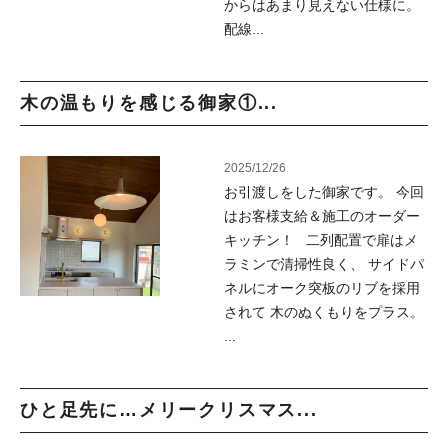
からはあまり見えない仕様に。
配線...
木の温もりを感じる御家①...
2025/12/26
お引渡しをした御家です。 今回
はお客様支給＆施工のオーダー
キッチン！ 二列配置で扉はメ
ラミンで清掃性良く、 サイドパ
ネルにオーク突板のリブを採用
されて 木のぬくもりをプラス。
...
ひと足先に…メリークリスマス...