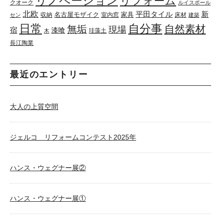
リノベーション
リフォーム
クオーク
ルイスポール
北欧
平田タイル
新
名古屋モザイク
家具
収納
室内窓
床材
セン
建築
日常
自分事
自然素材
無垢
現場
宿
漆喰
珪藻土
木
長江陶業
最近のエントリー
大人の上質空間
ジェルコ リフォームコンテスト2025年
ハンス・ウェグナー展②
ハンス・ウェグナー展①