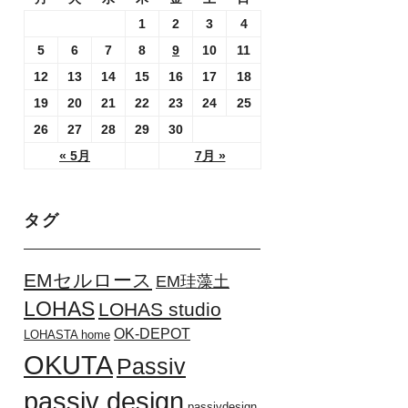
1
2
3
4
5
6
7
8
9
10
11
12
13
14
15
16
17
18
19
20
21
22
23
24
25
26
27
28
29
30
« 5月
7月 »
タグ
EMセルロース
EM珪藻土
LOHAS
LOHAS studio
OK-DEPOT
LOHASTA home
OKUTA
Passiv
passiv design
passivdesign