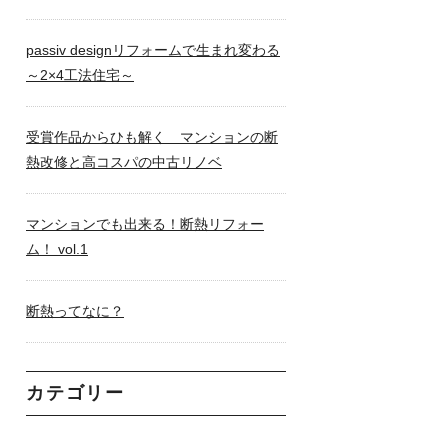
passiv designリフォームで生まれ変わる
～2×4工法住宅～
受賞作品からひも解く マンションの断
熱改修と高コスパの中古リノベ
マンションでも出来る！断熱リフォー
ム！ vol.1
断熱ってなに？
カテゴリー