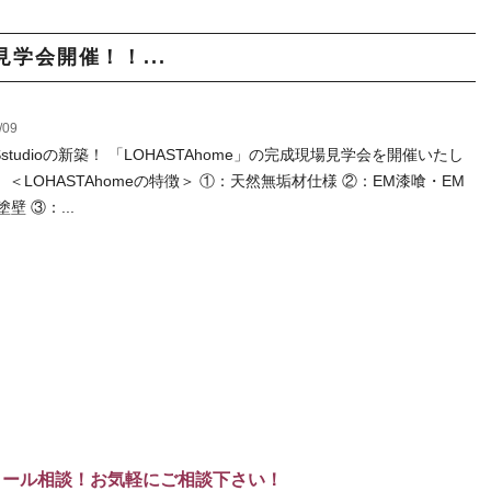
見学会開催！！...
/09
Sstudioの新築！ 「LOHASTAhome」の完成現場見学会を開催いたし
 ＜LOHASTAhomeの特徴＞ ①：天然無垢材仕様 ②：EM漆喰・EM
壁 ③：...
メール相談！お気軽にご相談下さい！