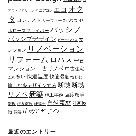
オク
エコ
アウトドアリビング
エアコン
タ
コンテスト
セ
サーファーズハウス
パッシブ
ルロースファイバー
パッシブデザイン
マ
ビーチハウス
リノベーション
ンション
リフォーム
ロハス
中古
マンション
中古リノベ
中古住宅
快適温度
寒い
快適湿度
愉しむ
太東
断熱
断熱
愉しむをデザインする
新築
リノベ
施工事例
温度環境
自然素材
計画換
湿度
湿度環境
珪藻土
ﾊﾟｯｼﾌﾞﾃﾞｻﾞｲﾝ
気
調湿
最近のエントリー