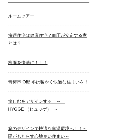
ルームツアー
快適住宅は健康住宅？血圧が安定する家
とは？
梅雨を快適に！！！
青梅市 O邸 冬は暖かく快適な住まいを！
愉しむをデザインする ～
HYGGE （ヒュッゲ） ～
窓のデザインで快適な室温環境へ！！～
陽がもたらす心地良い住まい～