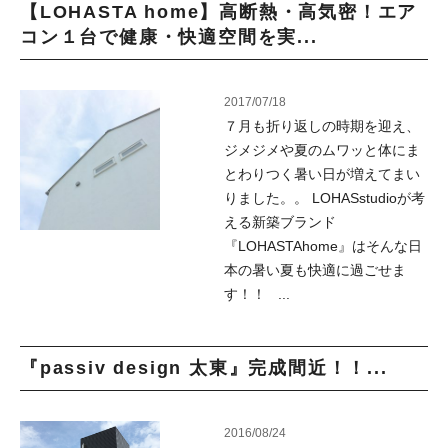
【LOHASTA home】高断熱・高気密！エア
コン１台で健康・快適空間を実...
2017/07/18
７月も折り返しの時期を迎え、
ジメジメや夏のムワッと体にま
とわりつく暑い日が増えてまい
りました。。 LOHASstudioが考
える新築ブランド
『LOHASTAhome』はそんな日
本の暑い夏も快適に過ごせま
す！！ ...
『passiv design 太東』完成間近！！...
2016/08/24