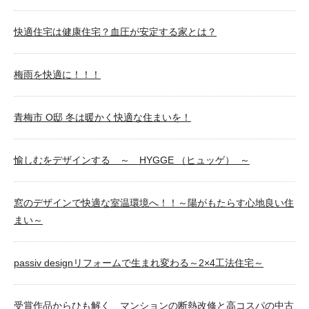
快適住宅は健康住宅？血圧が安定する家とは？
梅雨を快適に！！！
青梅市 O邸 冬は暖かく快適な住まいを！
愉しむをデザインする ～ HYGGE （ヒュッゲ） ～
窓のデザインで快適な室温環境へ！！～陽がもたらす心地良い住
まい～
passiv designリフォームで生まれ変わる～2×4工法住宅～
受賞作品からひも解く マンションの断熱改修と高コスパの中古