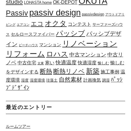
OKUTA
studio
OK-DEPOT
LOHASTA home
passiv design
Passiv
passivdesign
アウトドアリ
オクタ
エコ
コンテスト
サーファーズハウ
ビング
エアコン
パッシブ
パッシブデザ
セルロースファイバー
ス
リノベーション
イン
マンション
ビーチハウス
リフォーム
ロハス
中古マンション
中古リ
ノベ
快適温度
中古住宅
寒い
快適湿度
愉しむ
愉しむ
太東
新築
断熱
断熱リノベ
をデザインする
施工事例
温
自然素材
ﾊﾟｯｼ
度環境
計画換気
湿度
湿度環境
珪藻土
調湿
ﾌﾞﾃﾞｻﾞｲﾝ
最近のエントリー
ルームツアー