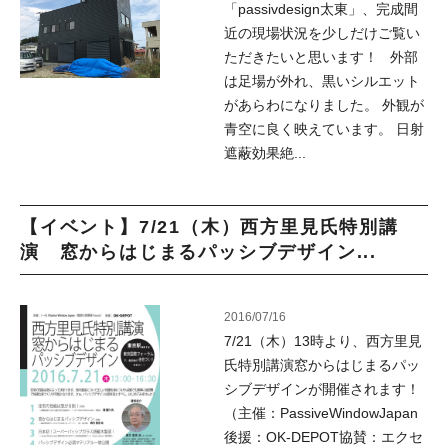
「passivdesign太東」、完成間
近の現場状況を少しだけご覧い
ただきたいと思います！ 外部
は足場が外れ、黒いシルエット
があらわになりました。 外観が
青空に良く映えています。 日射
遮蔽効果絶...
【イベント】7/21（木）西方里見氏特別講
演 窓からはじまるパッシブデザイン...
2016/07/16
7/21（木）13時より、西方里見
氏特別講演窓からはじまるパッ
シブデザインが開催されます！
（主催：PassiveWindowJapan
後援：OK-DEPOT協賛：エクセ