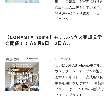
風、「卓越風」を室内に取り込
む設計上の工夫をしています。
開き戸や縦すべり窓のような
「ウィン...
【LOHASTA home】モデルハウス完成見学
会開催！！☆8月5日・6日☆...
2017/08/04
ついにLOHASTAhomeモデルハ
ウスがグランドオープンを迎え
ます！ 8月5日・6日完成現場見
学会を開催致します！ 同新築
ブランドは、OKUTAの自然派リ
フォームブランド...