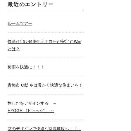
最近のエントリー
ルームツアー
快適住宅は健康住宅？血圧が安定する家
とは？
梅雨を快適に！！！
青梅市 O邸 冬は暖かく快適な住まいを！
愉しむをデザインする ～
HYGGE （ヒュッゲ） ～
窓のデザインで快適な室温環境へ！！～