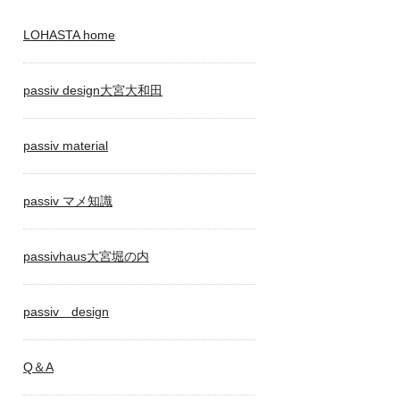
LOHASTA home
passiv design大宮大和田
passiv material
passiv マメ知識
passivhaus大宮堀の内
passiv design
Q＆A