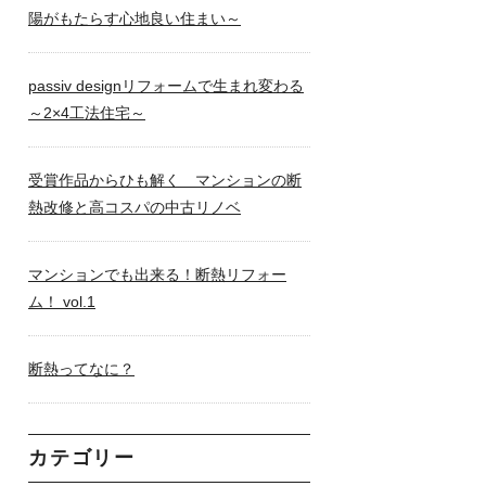
陽がもたらす心地良い住まい～
passiv designリフォームで生まれ変わる
～2×4工法住宅～
受賞作品からひも解く マンションの断
熱改修と高コスパの中古リノベ
マンションでも出来る！断熱リフォー
ム！ vol.1
断熱ってなに？
カテゴリー