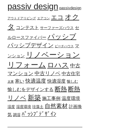
passiv design
passivdesign
オク
エコ
アウトドアリビング
エアコン
タ
コンテスト
セ
サーファーズハウス
パッシブ
ルロースファイバー
パッシブデザイン
マ
ビーチハウス
リノベーション
ンション
リフォーム
ロハス
中古
マンション
中古リノベ
中古住宅
快適温度
寒い
快適湿度
愉しむ
太東
断熱
断熱
愉しむをデザインする
新築
リノベ
施工事例
温度環境
自然素材
計画換
湿度
湿度環境
珪藻土
ﾊﾟｯｼﾌﾞﾃﾞｻﾞｲﾝ
気
調湿