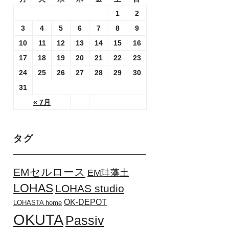
1
2
3
4
5
6
7
8
9
10
11
12
13
14
15
16
17
18
19
20
21
22
23
24
25
26
27
28
29
30
31
« 7月
タグ
EMセルロース
EM珪藻土
LOHAS
LOHAS studio
OK-DEPOT
LOHASTA home
OKUTA
Passiv