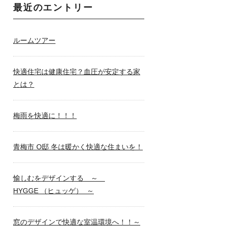
最近のエントリー
ルームツアー
快適住宅は健康住宅？血圧が安定する家
とは？
梅雨を快適に！！！
青梅市 O邸 冬は暖かく快適な住まいを！
愉しむをデザインする ～
HYGGE （ヒュッゲ） ～
窓のデザインで快適な室温環境へ！！～