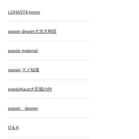
LOHASTA home
passiv design大宮大和田
passiv material
passiv マメ知識
passivhaus大宮堀の内
passiv design
Q＆A