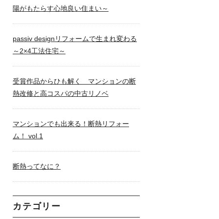
陽がもたらす心地良い住まい～
passiv designリフォームで生まれ変わる
～2×4工法住宅～
受賞作品からひも解く マンションの断
熱改修と高コスパの中古リノベ
マンションでも出来る！断熱リフォー
ム！ vol.1
断熱ってなに？
カテゴリー