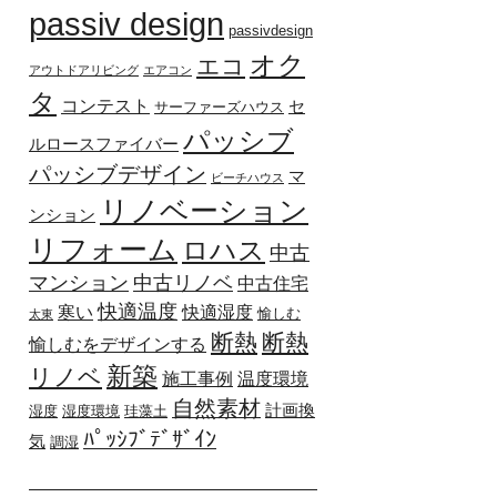
passiv design
passivdesign
オク
エコ
アウトドアリビング
エアコン
タ
コンテスト
セ
サーファーズハウス
パッシブ
ルロースファイバー
パッシブデザイン
マ
ビーチハウス
リノベーション
ンション
リフォーム
ロハス
中古
マンション
中古リノベ
中古住宅
快適温度
寒い
快適湿度
愉しむ
太東
断熱
断熱
愉しむをデザインする
新築
リノベ
施工事例
温度環境
自然素材
計画換
湿度
湿度環境
珪藻土
ﾊﾟｯｼﾌﾞﾃﾞｻﾞｲﾝ
気
調湿