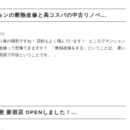
ンの断熱改修と高コスパの中古リノベ...
/26
り春の陽気ですね！ 花粉もよく飛んでいます！ ところでマンション
改修って想像できますか？ 「断熱改修をする」ということは、 暑い
原因で不快ということです。 ...
不動産 新宿店 OPENしました！...