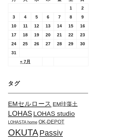
1
2
3
4
5
6
7
8
9
10
11
12
13
14
15
16
17
18
19
20
21
22
23
24
25
26
27
28
29
30
31
« 7月
タグ
EMセルロース
EM珪藻土
LOHAS
LOHAS studio
OK-DEPOT
LOHASTA home
OKUTA
Passiv