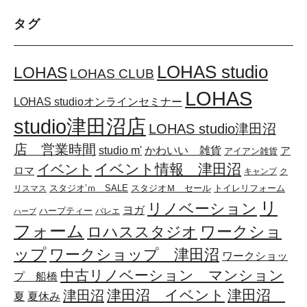
タグ
LOHAS studio
LOHAS
LOHAS CLUB
LOHAS
LOHAS studioオンラインセミナー
studio津田沼店
LOHAS studio津田沼
店 営業時間
かわいい 雑貨
studio m'
ア
アイアン雑貨
イベント情報 津田沼
イベント
ロマ
キャンプ
ク
スタジオ’ｍ SALE
スタジオＭ セール
リスマス
トイレリフォーム
リ
リノベーション
ヨガ
ハーブティー
バレエ
ハーブ
フォーム
ワークショ
ロハススタジオ
ップ
ワークショップ 津田沼
ワークショッ
中古リノベーション マンション
プ 船橋
津田沼 イベント
津田沼
津田沼
夏
夏休み