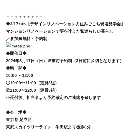
＋＋＋＋＋＋＋＋＋
◆3/17sun【デザインリノベーション@住みごこち現場見学会】
マンションリノベーションで夢を叶えた私達らしい暮らし
／参加費無料・予約制
◆開催日◆
2024年3月17日（日）※事前予約制（3日前に〆切となります）
◆時 間◆
10:00 ～12:00
①10:00〜11:00（定員3組）
②11:00〜12:00（定員3組）
※受付後、担当者より予約確定のご連絡を致します
◆会 場◆
東京都 足立区
東武スカイツリーライン 牛田駅より徒歩6分