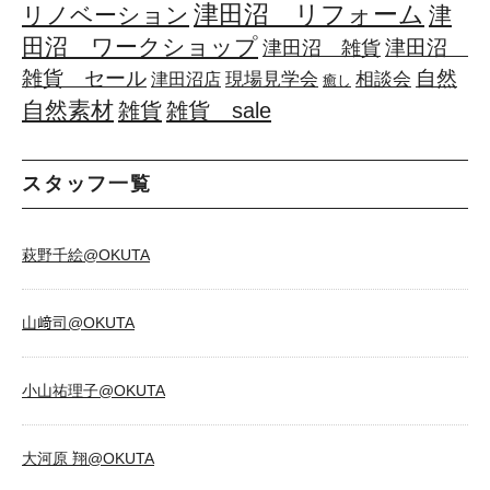
津田沼 リフォーム
リノベーション
津
田沼 ワークショップ
津田沼
津田沼 雑貨
雑貨 セール
自然
相談会
現場見学会
津田沼店
癒し
自然素材
雑貨
雑貨 sale
スタッフ一覧
萩野千絵@OKUTA
山﨑司@OKUTA
小山祐理子@OKUTA
大河原 翔@OKUTA