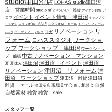
studio津田沼店
LOHAS studio津田沼
店 営業時間
かわいい 雑貨
studio m'
ア
アイアン雑貨
イベント情報 津田沼
イベント
ロマ
キャンプ
ク
スタジオ’ｍ SALE
スタジオＭ セール
リスマス
トイレリフォーム
リ
リノベーション
ヨガ
ハーブティー
バレエ
ハーブ
フォーム
ワークショ
ロハススタジオ
ップ
ワークショップ 津田沼
ワークショッ
中古リノベーション マンション
プ 船橋
津田沼 イベント
津田沼
津田沼
夏
夏休み
津田沼 リフォーム
リノベーション
津
田沼 ワークショップ
津田沼
津田沼 雑貨
雑貨 セール
自然
相談会
現場見学会
津田沼店
癒し
自然素材
雑貨
雑貨 sale
スタッフ一覧