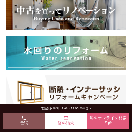
電話受付時間｜9:00〜19:00 年中無休
phone
mail_outline
無料オンライン相談
電話
資料請求
予約