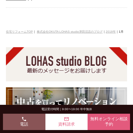
住宅リフォームTOP
｜
株式会社OKUTA LOHAS studio津田沼店のブログ
｜
2018年
｜
1月
電話受付時間｜9:00〜19:00 年中無休
phone
mail_outline
無料オンライン相談
電話
資料請求
予約