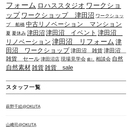
フォーム
ワークショ
ロハススタジオ
ップ
ワークショップ 津田沼
ワークショッ
中古リノベーション マンション
プ 船橋
津田沼 イベント
津田沼
津田沼
夏
夏休み
津田沼 リフォーム
リノベーション
津
田沼 ワークショップ
津田沼
津田沼 雑貨
雑貨 セール
自然
相談会
現場見学会
津田沼店
癒し
自然素材
雑貨
雑貨 sale
スタッフ一覧
萩野千絵@OKUTA
山﨑司@OKUTA