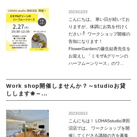
2023/12/23
こんにちは。 寒い日が続いてお
りますが、体調にお気を付けく
ださい
ワークショップ開催の
告知になります！
FlowerGardenの藤生結香先生を
お迎えし 「ミモザ&グリーンの
ハーフムーンリース」のワ...
Work shop開催しませんか？～studioお貸
しします❀～...
2023/10/13
こんにちは！ LOHASstudio津田
沼店では、 ワークショップを開
催してくださる講師の方を募集