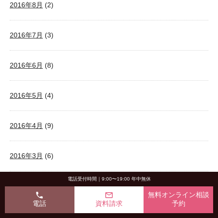
2016年8月
(2)
2016年7月
(3)
2016年6月
(8)
2016年5月
(4)
2016年4月
(9)
2016年3月
(6)
電話受付時間｜9:00〜19:00 年中無休
2016年2月
(12)
phone
mail_outline
無料オンライン相談
電話
資料請求
予約
2016年1月
(14)