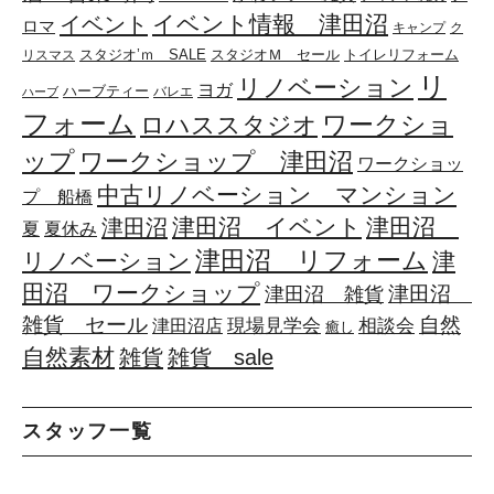
イベント情報 津田沼
イベント
ロマ
キャンプ
ク
スタジオ’ｍ SALE
スタジオＭ セール
リスマス
トイレリフォーム
リ
リノベーション
ヨガ
ハーブティー
バレエ
ハーブ
フォーム
ワークショ
ロハススタジオ
ップ
ワークショップ 津田沼
ワークショッ
中古リノベーション マンション
プ 船橋
津田沼 イベント
津田沼
津田沼
夏
夏休み
津田沼 リフォーム
リノベーション
津
田沼 ワークショップ
津田沼
津田沼 雑貨
雑貨 セール
自然
相談会
現場見学会
津田沼店
癒し
自然素材
雑貨
雑貨 sale
スタッフ一覧