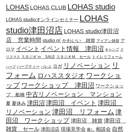
LOHAS studio
LOHAS
LOHAS CLUB
LOHAS
LOHAS studioオンラインセミナー
studio津田沼店
LOHAS studio津田沼
店 営業時間
かわいい 雑貨
studio m'
ア
アイアン雑貨
イベント情報 津田沼
イベント
ロマ
キャンプ
ク
スタジオ’ｍ SALE
スタジオＭ セール
リスマス
トイレリフォーム
リ
リノベーション
ヨガ
ハーブティー
バレエ
ハーブ
フォーム
ワークショ
ロハススタジオ
ップ
ワークショップ 津田沼
ワークショッ
中古リノベーション マンション
プ 船橋
津田沼 イベント
津田沼
津田沼
夏
夏休み
津田沼 リフォーム
リノベーション
津
田沼 ワークショップ
津田沼
津田沼 雑貨
雑貨 セール
自然
相談会
現場見学会
津田沼店
癒し