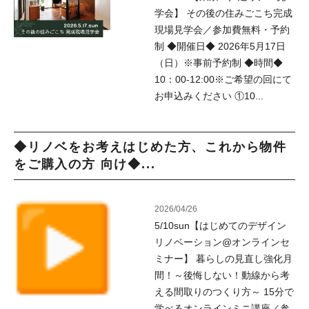
学会】 その後の住みごこち完成
現場見学会／参加費無料・予約
制 ◆開催日◆ 2026年5月17日
（日）※事前予約制 ◆時間◆
10：00-12:00※ご希望の回にて
お申込みください ①10...
◆リノベをお考えはじめた方、これから物件
をご購入の方 向け◆...
2026/04/26
5/10sun【はじめてのデザイン
リノベーション@オンラインセ
ミナー】 暮らしの見直し強化月
間！～後悔しない！動線から考
える間取りのつくり方～ 15分で
学べるオンラインミニ講座／参