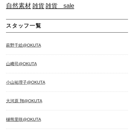
自然素材
雑貨
雑貨 sale
スタッフ一覧
萩野千絵@OKUTA
山﨑司@OKUTA
小山祐理子@OKUTA
大河原 翔@OKUTA
樋熊里咲@OKUTA