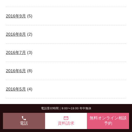
2016年9月
(5)
2016年8月
(2)
2016年7月
(3)
2016年6月
(8)
2016年5月
(4)
2016年4月
(9)
電話受付時間｜9:00〜19:00 年中無休
phone
mail_outline
無料オンライン相談
電話
資料請求
予約
2016年3月
(6)