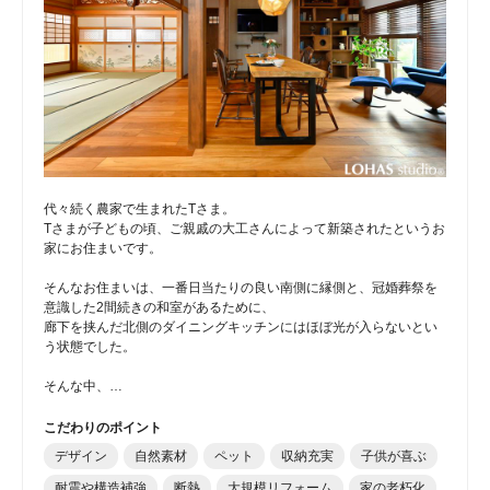
代々続く農家で生まれたTさま。
Tさまが子どもの頃、ご親戚の大工さんによって新築されたというお
家にお住まいです。
そんなお住まいは、一番日当たりの良い南側に縁側と、冠婚葬祭を
意識した2間続きの和室があるために、
廊下を挟んだ北側のダイニングキッチンにはほぼ光が入らないとい
う状態でした。
そんな中、…
こだわりのポイント
デザイン
自然素材
ペット
収納充実
子供が喜ぶ
耐震や構造補強
断熱
大規模リフォーム
家の老朽化