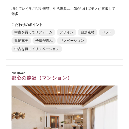
増えていく学用品や衣類、生活道具……気がつけばモノが露出して
雑多…
こだわりのポイント
中古を買ってリフォーム
デザイン
自然素材
ペット
収納充実
子供が喜ぶ
リノベーション
中古を買ってリノベーション
No.0642
都心の静寂（マンション）