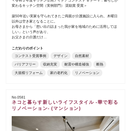
＜令和２年度キッチン空間アイデアコンテスト Ｂテーマ：暮らしが
変わるキッチン空間（実例部門） 奨励賞 受賞＞
築50年近い実家を守られてきたご両親が介護施設に入られ、木曜日
以外は空き家となることに。
お母さまから「想い出の詰まった我が家を地域のために活用してほ
しい」という声があり、
お父さまの介護だけ…
こだわりのポイント
コンテスト受賞事例
デザイン
自然素材
バリアフリー
収納充実
耐震や構造補強
断熱
大規模リフォーム
家の老朽化
リノベーション
No.0581
ネコと暮らす新しいライフスタイル -華で彩る
リノベーション- (マンション)