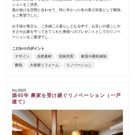
ションをご決意。
風が抜ける空間と合わせて、特に辛かった冬の寒さ対策として断熱
もご希望でした。
お子様が巣立ち、ご夫婦二人暮らしとなる中で、お互いの過ごしや
すさやお家を守ってきてくれた奥様へのプレゼントとしてのリノベ
ーションをご要望でし…
こだわりのポイント
デザイン
自然素材
収納充実
耐震や構造補強
断熱
大規模リフォーム
リノベーション
No.0605
築40年 農家を受け継ぐリノベーション（一戸
建て）