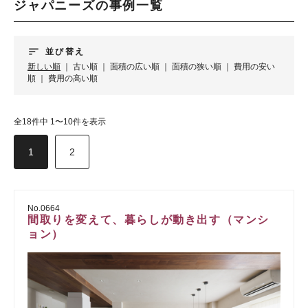
ジャパニーズの事例一覧
sort
並び替え
新しい順
｜
古い順
｜
面積の広い順
｜
面積の狭い順
｜
費用の安い
順
｜
費用の高い順
全18件中 1〜10件を表示
1
2
No.0664
間取りを変えて、暮らしが動き出す（マンシ
ョン）