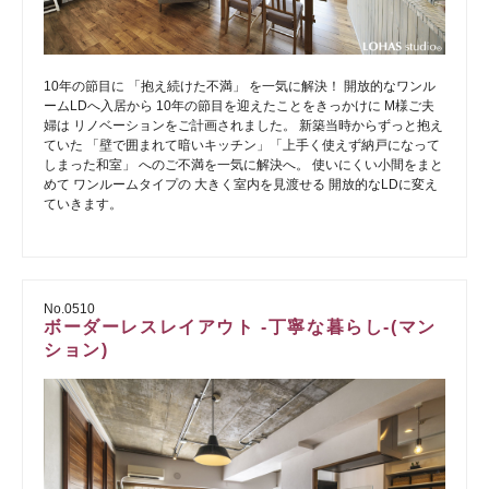
10年の節目に 「抱え続けた不満」 を一気に解決！ 開放的なワンル
ームLDへ入居から 10年の節目を迎えたことをきっかけに M様ご夫
婦は リノベーションをご計画されました。 新築当時からずっと抱え
ていた 「壁で囲まれて暗いキッチン」「上手く使えず納戸になって
しまった和室」 へのご不満を一気に解決へ。 使いにくい小間をまと
めて ワンルームタイプの 大きく室内を見渡せる 開放的なLDに変え
ていきます。
No.0510
ボーダーレスレイアウト -丁寧な暮らし-(マン
ション)