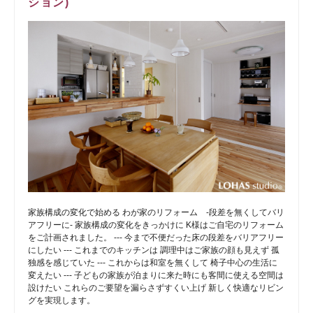
ション)
家族構成の変化で始める わが家のリフォーム -段差を無くしてバリ
アフリーに- 家族構成の変化をきっかけに K様はご自宅のリフォーム
をご計画されました。 --- 今まで不便だった床の段差をバリアフリー
にしたい --- これまでのキッチンは 調理中はご家族の顔も見えず 孤
独感を感じていた --- これからは和室を無くして 椅子中心の生活に
変えたい --- 子どもの家族が泊まりに来た時にも客間に使える空間は
設けたい これらのご要望を漏らさずすくい上げ 新しく快適なリビン
グを実現します。