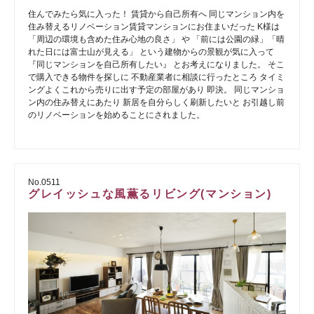
住んでみたら気に入った！ 賃貸から自己所有へ 同じマンション内を
住み替えるリノベーション賃貸マンションにお住まいだった K様は
「周辺の環境も含めた住み心地の良さ」 や 「前には公園の緑」「晴
れた日には富士山が見える」 という建物からの景観が気に入って
『同じマンションを自己所有したい』 とお考えになりました。 そこ
で購入できる物件を探しに 不動産業者に相談に行ったところ タイミ
ングよくこれから売りに出す予定の部屋があり 即決。 同じマンショ
ン内の住み替えにあたり 新居を自分らしく刷新したいと お引越し前
のリノベーションを始めることにされました。
No.0511
グレイッシュな風薫るリビング(マンション)