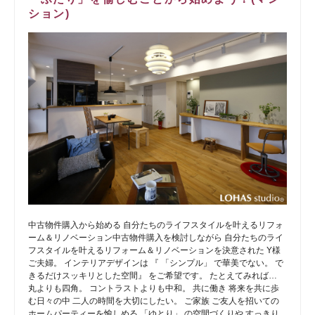
ション)
中古物件購入から始める 自分たちのライフスタイルを叶えるリフォ
ーム＆リノベーション中古物件購入を検討しながら 自分たちのライ
フスタイルを叶えるリフォーム＆リノベーションを決意された Y様
ご夫婦。 インテリアデザインは 『 「シンプル」 で華美でない。 で
きるだけスッキリとした空間』 をご希望です。 たとえてみれば…
丸よりも四角。 コントラストよりも中和。 共に働き 将来を共に歩
む日々の中 二人の時間を大切にしたい。 ご家族 ご友人を招いての
ホームパーティーを愉しめる 「ゆとり」 の空間づくりや すっきり