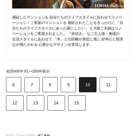
相続したマンションを 自分たちのライフスタイルに合わせてリノベ
ーション！ご実家のマンションを 相続されたことをきっかけに 「自
分たちのライフスタイルにあった家にしたい」 と K様ご夫婦はリノ
ベーションをご希望されました。 『本好き』 なご主人様・奥様の
生活スタイルにあわせて 「本」との距離が身近に感じ 好奇心と探求
心が満たされる 心豊かなデザインを実現します。
全264件中 91〜100件表示
6
7
8
9
10
11
12
13
14
15
住宅リフォームTOP
｜
施工事例