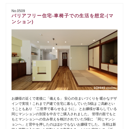
No.0509
バリアフリー住宅-車椅子での生活を想定-(マ
ンション)
お嬢様の近くで老後に「備える」 安心の住まいづくりを 暖かなデザ
インで実現！これまで戸建て住宅に暮らしていたS様は ご高齢とい
うこともあり 「二世帯で暮らせるように」 とお嬢様が暮らしている
同じマンションの別室を中古でご購入されました。 管理の面でもと
もとマンションへの住み替えを検討されていたS様に 「同じマンシ
ョンへ」と背中を押したのはほかでもないお嬢様でした。 当初は新