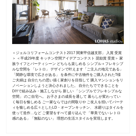
＜ジェルコリフォームコンテスト2017 関東甲信越支部」 入賞 受賞
＞ ＜平成29年度 キッチン空間アイデアコンテスト 奨励賞 受賞＞ 家
族ライフとパーティシーン どちらも楽しめる シンプル＋フレキシブ
ルな空間を 「レトロ」 デザインで叶えます「ご主人の地元である」
「閑静な環境で広さがある」 を条件に中古物件をご購入されたT様
ご夫婦は 自分たちの思い描く家創りを目指して 購入マンションをリ
ノベーションしようと決心されました。 自分たちでできることを
DIYで組み込み・施工しながら 新しい 「シンプルでフレキシブルな
空間」 のご自宅へ。 お子さまの成長を通して 暮らしが変わってい
く毎日を愉しめる ご一家ならではの間取りや ご友人を招いてパーテ
ィを愉しめる広々としたLD・オープンキッチン、 水廻りはタイルを
使って造作…など ご要望をすべて盛り込んで 「華美でない レトロ
感のある」「無駄のない」 理想の生活スタイルを実現します。