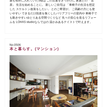
築も視野に入れていたS様は この言葉をきっかけに 家族との 「近
居」 生活を始めることに。 新しいご自宅は 「車椅子の生活を想定
した スケルトン改装をしたい」 とのご希望が。 ご高齢の方にも使
いやすい できるだけ段差を無くしたバリアフリーの室内や 車椅子で
も動きやすいゆとりある空間づくりなど 先々の安心を造るリフォー
ムを LOHAS studioならではの 温かみあるテイストで叶えます。
No.0506
本と暮らす。(マンション)