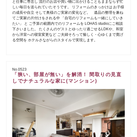
と仕事に専念し 流行のお店や買い物に出かけることもままならず忙
しい毎日を送られていたそうです。 リフォームのきっかけは お子様
の成長や自立 そして奥様のご実家の変化など。 遺品の整理を兼ね
てご実家の片付けをされる中 「自宅のリフォームも一緒にしていき
たい」 と ご予算の範囲内でのリフォームを LOHAS studioにご相談
下さいました。 たくさんのゲストとゆったり過ごせるLDKや、和室
から洋室への寝室変更など ご夫婦そろって愉しく・心ゆくまで寛げ
る空間を ホテルさながらのスタイルで実現します。
No.0523
「狭い、部屋が無い」を解消！ 間取りの見直
しでナチュラルな家に(マンション)