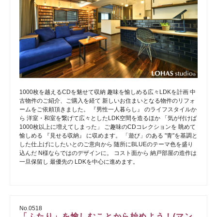
1000枚を越えるCDを魅せて収納 趣味を愉しめる広々LDKを計画 中
古物件のご紹介、ご購入を経て 新しいお住まいとなる物件のリフォ
ームをご依頼頂きました。 『男性一人暮らし』 のライフスタイルか
ら 洋室・和室を繋げて広々としたLDK空間を造るほか 「気が付けば
1000枚以上に増えてしまった」 ご趣味のCDコレクションを 眺めて
愉しめる 『見せる収納』 に収めます。 「遊び」のある "青"を基調と
した仕上げにしたいとのご意向から 随所にBLUEのテーマ色を盛り
込んだ N様ならではのデザインに。 コスト面から 納戸部屋の造作は
一旦保留し 最優先の LDKを中心に進めます。
No.0518
「ふたり」を愉しむことから始めよう！(マン