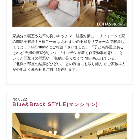
家族分の寝室や効率の良いキッチン、結露対策に… リフォームで家
の問題を解決！M様ご一家は お住まいの不満をリフォームで解決し
ようと LOHAS studioにご相談下さいました。 『子ども部屋はある
けれど 夫婦の寝室がない』 『キッチンが狭く作業効率が悪い』 と
いった間取りの問題や 『収納が足りなくて 物があふれている』
『北側の部屋の結露がひどい』 との課題にも取り組んで ご家族 4人
が心地よく暮らせるご自宅を創ります。
No.0522
Blue&Brack STYLE(マンション)