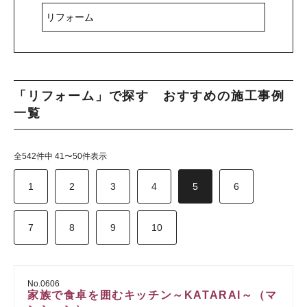
「リフォーム」で探す おすすめの施工事例
一覧
全542件中 41〜50件表示
1
2
3
4
5
6
7
8
9
10
No.0606
家族で食卓を囲むキッチン～KATARAI～（マ