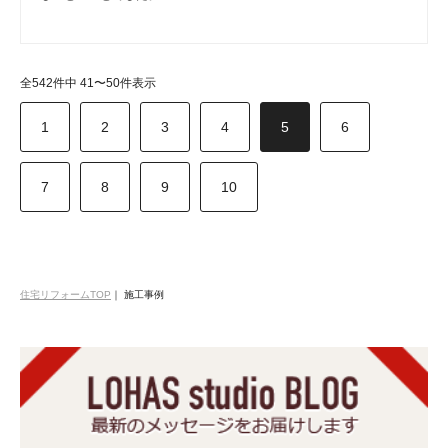
全542件中 41〜50件表示
1
2
3
4
5
6
7
8
9
10
住宅リフォームTOP
｜
施工事例