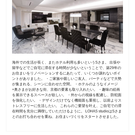
海外での生活が長く、またホテル利用も多いというSさま。 出張や
留学などでご自宅に滞在する時間が少ないということで、築29年の
お住まいをリノベーションするにあたって、いくつか譲れないポイ
ントがありました。 ・ご家族や親しいご友人、パーティなどで大勢
が集まれる、シーンに合わせた空間。 ・ホテルのようなイメージ
+奥さまがお好きな街、京都の要素も取り入れたい。 ・趣味の絵画
を展示できるスペースが欲しい。 ・外からの視線を配慮し、防犯面
を強化したい。 ・デザインだけでなく機能面も重視し、以前よりス
トレスフリーに生活したい。 これらのご要望を叶え、ご自宅での滞
在時間を充分に満喫していただけるように。 LOHAS studioはSさま
とのお打ち合わせを重ね、お住まいづくりをスタートさせました。