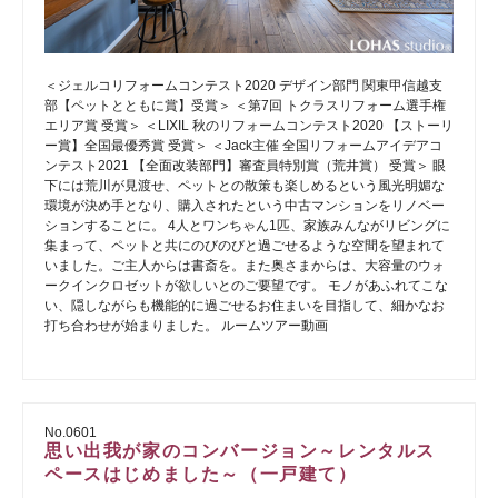
＜ジェルコリフォームコンテスト2020 デザイン部門 関東甲信越支
部【ペットとともに賞】受賞＞ ＜第7回 トクラスリフォーム選手権
エリア賞 受賞＞ ＜LIXIL 秋のリフォームコンテスト2020 【ストーリ
ー賞】全国最優秀賞 受賞＞ ＜Jack主催 全国リフォームアイデアコ
ンテスト2021 【全面改装部門】審査員特別賞（荒井賞） 受賞＞ 眼
下には荒川が見渡せ、ペットとの散策も楽しめるという風光明媚な
環境が決め手となり、購入されたという中古マンションをリノベー
ションすることに。 4人とワンちゃん1匹、家族みんながリビングに
集まって、ペットと共にのびのびと過ごせるような空間を望まれて
いました。ご主人からは書斎を。また奥さまからは、大容量のウォ
ークインクロゼットが欲しいとのご要望です。 モノがあふれてこな
い、隠しながらも機能的に過ごせるお住まいを目指して、細かなお
打ち合わせが始まりました。 ルームツアー動画
No.0601
思い出我が家のコンバージョン～レンタルス
ペースはじめました～（一戸建て）