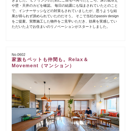
きました。 ヒアリングのためにご自宅へ伺ったところ、床の底冷え
や壁・天井のカビを確認。 毎日の結露にも悩まされていたとのこと
で、インナーサッシなどの対策もされていましたが、思うような結
果が得られず諦められていたのだそう。 そこで当社のpassiv design
をご提案。実際施工した物件をご見学いただき、効果を実感してい
ただいた上でお住まいのリノベーションがスタートしました。
No.0602
家族もペットも仲間も。Relax＆
Movement（マンション）