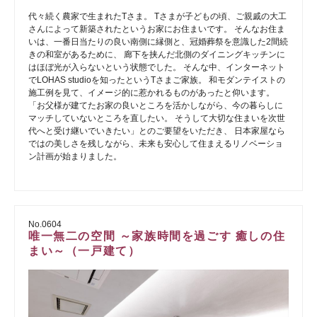
代々続く農家で生まれたTさま。 Tさまが子どもの頃、ご親戚の大工
さんによって新築されたというお家にお住まいです。 そんなお住ま
いは、一番日当たりの良い南側に縁側と、冠婚葬祭を意識した2間続
きの和室があるために、 廊下を挟んだ北側のダイニングキッチンに
はほぼ光が入らないという状態でした。 そんな中、インターネット
でLOHAS studioを知ったというTさまご家族。 和モダンテイストの
施工例を見て、イメージ的に惹かれるものがあったと仰います。
「お父様が建てたお家の良いところを活かしながら、今の暮らしに
マッチしていないところを直したい。 そうして大切な住まいを次世
代へと受け継いでいきたい」とのご要望をいただき、 日本家屋なら
ではの美しさを残しながら、未来も安心して住まえるリノベーショ
ン計画が始まりました。
No.0604
唯一無二の空間 ～家族時間を過ごす 癒しの住
まい～（一戸建て）