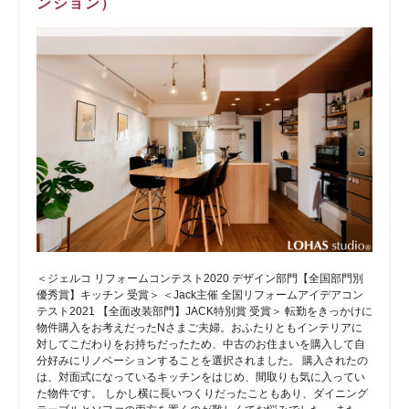
ンション）
＜ジェルコ リフォームコンテスト2020 デザイン部門【全国部門別
優秀賞】キッチン 受賞＞ ＜Jack主催 全国リフォームアイデアコン
テスト2021 【全面改装部門】JACK特別賞 受賞＞ 転勤をきっかけに
物件購入をお考えだったNさまご夫婦。おふたりともインテリアに
対してこだわりをお持ちだったため、中古のお住まいを購入して自
分好みにリノベーションすることを選択されました。 購入されたの
は、対面式になっているキッチンをはじめ、間取りも気に入ってい
た物件です。 しかし横に長いつくりだったこともあり、ダイニング