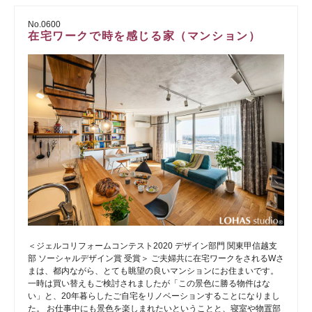
No.0600
在宅ワークで時を感じる家（マンション）
＜ジェルコリフォームコンテスト2020 デザイン部門 関東甲信越支
部 ソーシャルデザイン賞 受賞＞ ご夫婦共に在宅ワークをされるWさ
まは、都内ながら、とても眺望の良いマンションにお住まいです。
一時は買い替えもご検討されましたが「この景色に勝る物件はな
い」と、20年暮らしたご自宅をリノベーションすることになりまし
た。 お仕事中にも景色を楽しまれたいということと、寝室や物置部