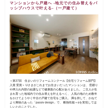
マンションから戸建へ -地元での住み替えをパ
ッシブハウスで叶える-（一戸建て）
＜第37回 住まいのリフォームコンクール【住宅リフォーム部門】
入賞 受賞＞ Uさまがこれまでお住まいだったマンションは、 窓廻り
や押入れ内部の結露などで健康面の心配がありました。 ご主人が生
まれ育った地域内での住み替えを叶えるべく、 人気の地のため数年
をかけてようやく中古の戸建て住宅をご購入。 満を持して、かねて
より興味のあった「passiv design」で、 断熱性能＋αを実現してほ
しいとのことでした。