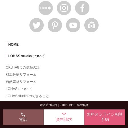
HOME
LOHAS studioについて
OKUTA8つの信頼の証
材工分離リフォーム
自然素材リフォーム
LOHAS について
LOHAS studio のできること
リフォームの流れ
電話受付時間｜9:00〜19:00 年中無休
アフターサービス
phone
mail_outline
無料オンライン相談
1% for the Planetについて
電話
資料請求
予約
デザイナー紹介