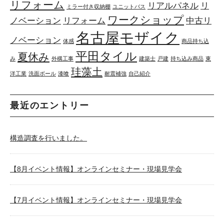
リフォーム
リアルパネル
リ
ミラー付き収納棚
ユニットバス
ワークショップ
ノベーション
リフォーム
中古リ
名古屋モザイク
ノベーション
体感
商品持ち込
平田タイル
夏休み
み
外構工事
建築士
戸建
持ち込み商品
東
珪藻土
洋工業
洗面ボール
漆喰
耐震補強
自己紹介
最近のエントリー
構造調査を行いました。
【8月イベント情報】オンラインセミナー・現場見学会
【7月イベント情報】オンラインセミナー・現場見学会