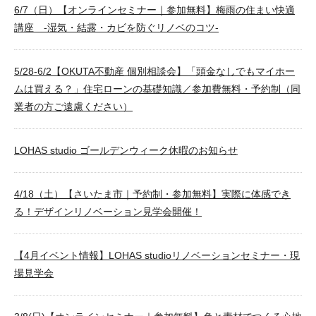
6/7（日）【オンラインセミナー｜参加無料】梅雨の住まい快適
講座 -湿気・結露・カビを防ぐリノベのコツ-
5/28-6/2【OKUTA不動産 個別相談会】「頭金なしでもマイホー
ムは買える？」住宅ローンの基礎知識／参加費無料・予約制（同
業者の方ご遠慮ください）
LOHAS studio ゴールデンウィーク休暇のお知らせ
4/18（土）【さいたま市｜予約制・参加無料】実際に体感でき
る！デザインリノベーション見学会開催！
【4月イベント情報】LOHAS studioリノベーションセミナー・現
場見学会