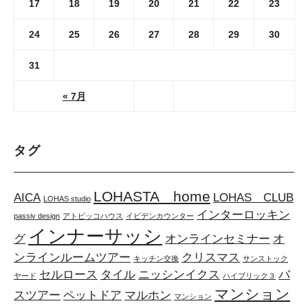
17
18
19
20
21
22
23
24
25
26
27
28
29
30
31
« 7月
タグ
LOHASTA home
AICA
LOHAS CLUB
LOHAS studio
インターロッキン
passiv design
アトピッコハウス
イビデンカウンター
インナーサッシ
グ
オンラインセミナー
オ
ンラインルームツアー
クリスマス
キッチン交換
サンストック
セルロース
タイル
ニッシンイクス
バ
ヤード
ハイブリック３
マンション
スツアー
ペットドア
マルホン
マンション