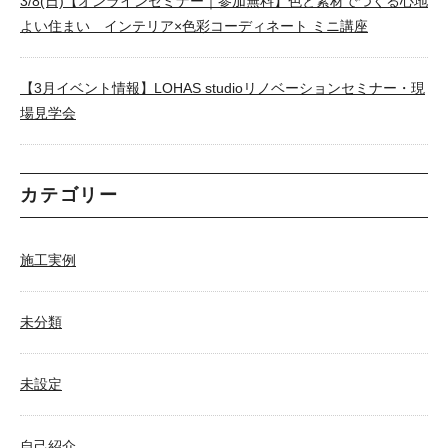
3/8(日)【オンラインセミナー｜参加無料】色と素材でつくる心地
よい住まい インテリア×色彩コーディネート ミニ講座
【3月イベント情報】LOHAS studioリノベーションセミナー・現
場見学会
カテゴリー
施工実例
未分類
未設定
自己紹介