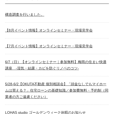
構造調査を行いました。
【8月イベント情報】オンラインセミナー・現場見学会
【7月イベント情報】オンラインセミナー・現場見学会
6/7（日）【オンラインセミナー｜参加無料】梅雨の住まい快適
講座 -湿気・結露・カビを防ぐリノベのコツ-
5/28-6/2【OKUTA不動産 個別相談会】「頭金なしでもマイホー
ムは買える？」住宅ローンの基礎知識／参加費無料・予約制（同
業者の方ご遠慮ください）
LOHAS studio ゴールデンウィーク休暇のお知らせ