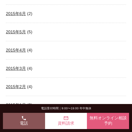
2015年6月
(2)
2015年5月
(5)
2015年4月
(4)
2015年3月
(4)
2015年2月
(4)
2015年1月
(3)
電話受付時間｜9:00〜19:00 年中無休
phone
mail_outline
無料オンライン相談
電話
資料請求
予約
2014年12月
(2)