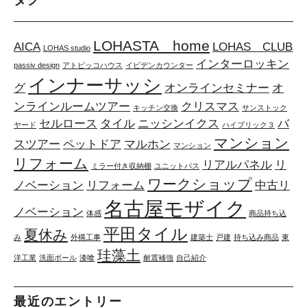
タグ
LOHASTA home
AICA
LOHAS CLUB
LOHAS studio
インターロッキン
passiv design
アトピッコハウス
イビデンカウンター
インナーサッシ
グ
オンラインセミナー
オ
ンラインルームツアー
クリスマス
キッチン交換
サンストック
セルロース
タイル
ニッシンイクス
バ
ヤード
ハイブリック３
マンション
スツアー
ペットドア
マルホン
マンション
リフォーム
リアルパネル
リ
ミラー付き収納棚
ユニットバス
ワークショップ
ノベーション
リフォーム
中古リ
名古屋モザイク
ノベーション
体感
商品持ち込
平田タイル
夏休み
み
外構工事
建築士
戸建
持ち込み商品
東
珪藻土
洋工業
洗面ボール
漆喰
耐震補強
自己紹介
最近のエントリー