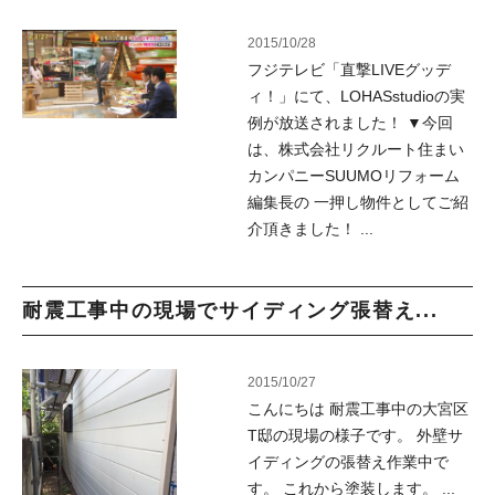
2015/10/28
フジテレビ「直撃LIVEグッデ
ィ！」にて、LOHASstudioの実
例が放送されました！ ▼今回
は、株式会社リクルート住まい
カンパニーSUUMOリフォーム
編集長の 一押し物件としてご紹
介頂きました！ ...
耐震工事中の現場でサイディング張替え...
2015/10/27
こんにちは 耐震工事中の大宮区
T邸の現場の様子です。 外壁サ
イディングの張替え作業中で
す。 これから塗装します。 ...