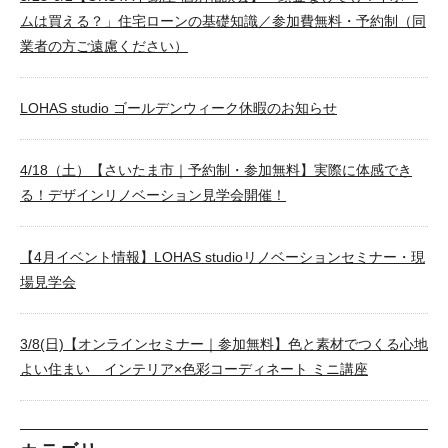
ムは買える？」住宅ローンの基礎知識／参加費無料・予約制（同
業者の方ご遠慮ください）
LOHAS studio ゴールデンウィーク休暇のお知らせ
4/18（土）【さいたま市｜予約制・参加無料】実際に体感でき
る！デザインリノベーション見学会開催！
【4月イベント情報】LOHAS studioリノベーションセミナー・現
場見学会
3/8(日)【オンラインセミナー｜参加無料】色と素材でつくる心地
よい住まい インテリア×色彩コーディネート ミニ講座