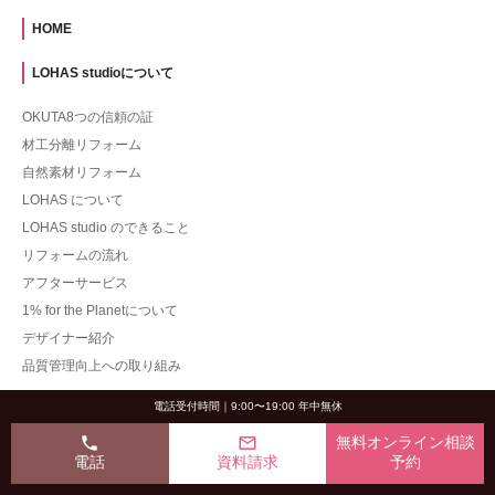
HOME
LOHAS studioについて
OKUTA8つの信頼の証
材工分離リフォーム
自然素材リフォーム
LOHAS について
LOHAS studio のできること
リフォームの流れ
アフターサービス
1% for the Planetについて
デザイナー紹介
品質管理向上への取り組み
施工事例
電話受付時間｜9:00〜19:00 年中無休
phone
mail_outline
無料オンライン相談
一戸建て
電話
資料請求
予約
マンション