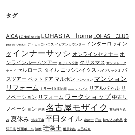
タグ
LOHASTA home
AICA
LOHAS CLUB
LOHAS studio
インターロッキン
passiv design
アトピッコハウス
イビデンカウンター
インナーサッシ
グ
オンラインセミナー
オ
ンラインルームツアー
クリスマス
キッチン交換
サンストック
セルロース
タイル
ニッシンイクス
バ
ヤード
ハイブリック３
マンション
スツアー
ペットドア
マルホン
マンション
リフォーム
リアルパネル
リ
ミラー付き収納棚
ユニットバス
ワークショップ
ノベーション
リフォーム
中古リ
名古屋モザイク
ノベーション
体感
商品持ち込
平田タイル
夏休み
み
外構工事
建築士
戸建
持ち込み商品
東
珪藻土
洋工業
洗面ボール
漆喰
耐震補強
自己紹介