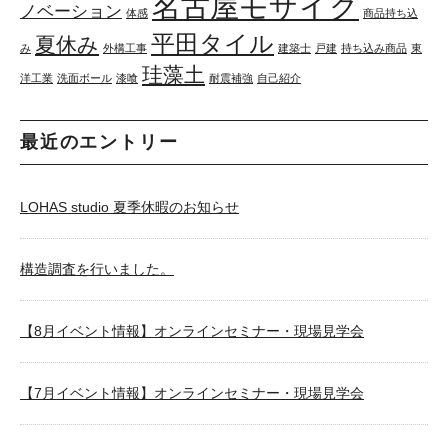
名古屋モザイク
ノベーション
体感
商品持ち込
平田タイル
夏休み
み
外構工事
建築士
戸建
持ち込み商品
東
珪藻土
洋工業
洗面ボール
漆喰
耐震補強
自己紹介
最近のエントリー
LOHAS studio 夏季休暇のお知らせ
構造調査を行いました。
【8月イベント情報】オンラインセミナー・現場見学会
【7月イベント情報】オンラインセミナー・現場見学会