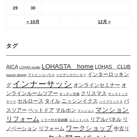
29
30
« 10月
12月 »
タグ
LOHASTA home
AICA
LOHAS CLUB
LOHAS studio
インターロッキン
passiv design
アトピッコハウス
イビデンカウンター
インナーサッシ
グ
オンラインセミナー
オ
ンラインルームツアー
クリスマス
キッチン交換
サンストック
セルロース
タイル
ニッシンイクス
バ
ヤード
ハイブリック３
マンション
スツアー
ペットドア
マルホン
マンション
リフォーム
リアルパネル
リ
ミラー付き収納棚
ユニットバス
ワークショップ
ノベーション
リフォーム
中古リ