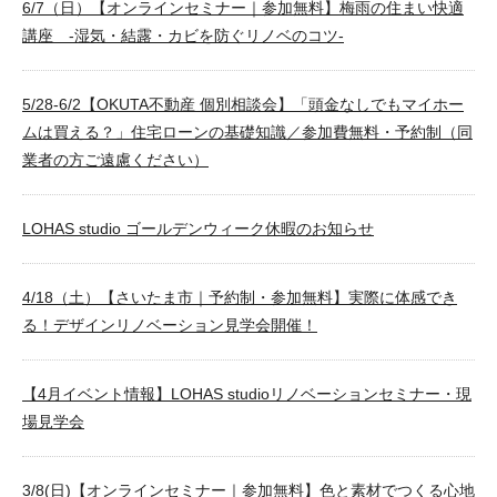
6/7（日）【オンラインセミナー｜参加無料】梅雨の住まい快適
講座 -湿気・結露・カビを防ぐリノベのコツ-
5/28-6/2【OKUTA不動産 個別相談会】「頭金なしでもマイホー
ムは買える？」住宅ローンの基礎知識／参加費無料・予約制（同
業者の方ご遠慮ください）
LOHAS studio ゴールデンウィーク休暇のお知らせ
4/18（土）【さいたま市｜予約制・参加無料】実際に体感でき
る！デザインリノベーション見学会開催！
【4月イベント情報】LOHAS studioリノベーションセミナー・現
場見学会
3/8(日)【オンラインセミナー｜参加無料】色と素材でつくる心地