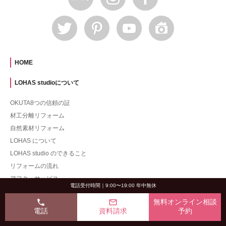
HOME
LOHAS studioについて
OKUTA8つの信頼の証
材工分離リフォーム
自然素材リフォーム
LOHAS について
LOHAS studio のできること
リフォームの流れ
アフターサービス
電話受付時間｜9:00〜19:00 年中無休
1% for the Planetについて
phone
mail_outline
無料オンライン相談
デザイナー紹介
電話
資料請求
予約
品質管理向上への取り組み