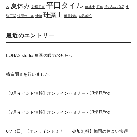
平田タイル
夏休み
み
外構工事
建築士
戸建
持ち込み商品
東
珪藻土
洋工業
洗面ボール
漆喰
耐震補強
自己紹介
最近のエントリー
LOHAS studio 夏季休暇のお知らせ
構造調査を行いました。
【8月イベント情報】オンラインセミナー・現場見学会
【7月イベント情報】オンラインセミナー・現場見学会
6/7（日）【オンラインセミナー｜参加無料】梅雨の住まい快適