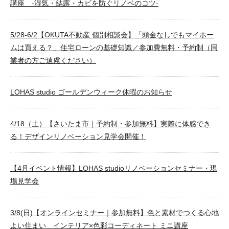
講座 -湿気・結露・カビを防ぐリノベのコツ-
5/28-6/2【OKUTA不動産 個別相談会】「頭金なしでもマイホー
ムは買える？」住宅ローンの基礎知識／参加費無料・予約制（同
業者の方ご遠慮ください）
LOHAS studio ゴールデンウィーク休暇のお知らせ
4/18（土）【さいたま市｜予約制・参加無料】実際に体感でき
る！デザインリノベーション見学会開催！
【4月イベント情報】LOHAS studioリノベーションセミナー・現
場見学会
3/8(日)【オンラインセミナー｜参加無料】色と素材でつくる心地
よい住まい インテリア×色彩コーディネート ミニ講座