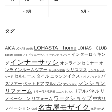
27
28
29
30
« 3月
5月 »
タグ
LOHASTA home
AICA
LOHAS CLUB
LOHAS studio
インターロッキン
passiv design
アトピッコハウス
イビデンカウンター
インナーサッシ
グ
オンラインセミナー
オ
ンラインルームツアー
クリスマス
キッチン交換
サンストック
セルロース
タイル
ニッシンイクス
バ
ヤード
ハイブリック３
マンション
スツアー
ペットドア
マルホン
マンション
リフォーム
リアルパネル
リ
ミラー付き収納棚
ユニットバス
ワークショップ
ノベーション
リフォーム
中古リ
名古屋モザイク
ノベーション
体感
商品持ち込