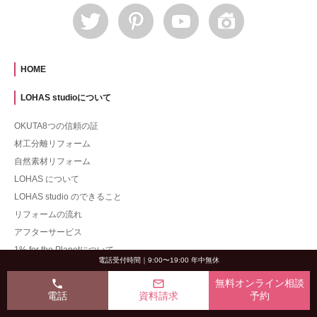
HOME
LOHAS studioについて
OKUTA8つの信頼の証
材工分離リフォーム
自然素材リフォーム
LOHAS について
LOHAS studio のできること
リフォームの流れ
アフターサービス
1% for the Planetについて
電話受付時間｜9:00〜19:00 年中無休
デザイナー紹介
phone
mail_outline
無料オンライン相談
品質管理向上への取り組み
電話
資料請求
予約
施工事例