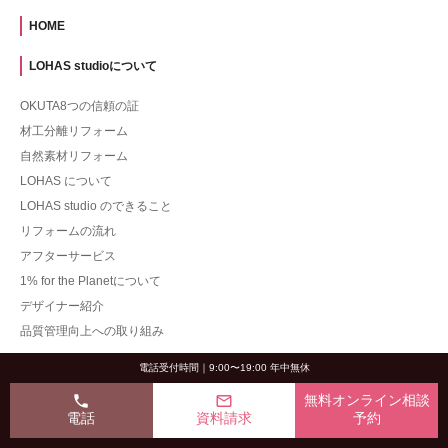
HOME
LOHAS studioについて
OKUTA8つの信頼の証
材工分離リフォーム
自然素材リフォーム
LOHAS について
LOHAS studio のできること
リフォームの流れ
アフターサービス
1% for the Planetについて
デザイナー紹介
品質管理向上への取り組み
施工事例
電話受付時間｜9:00〜19:00 年中無休
phone
mail_outline
無料オンライン相談
一戸建て
電話
資料請求
予約
マンション