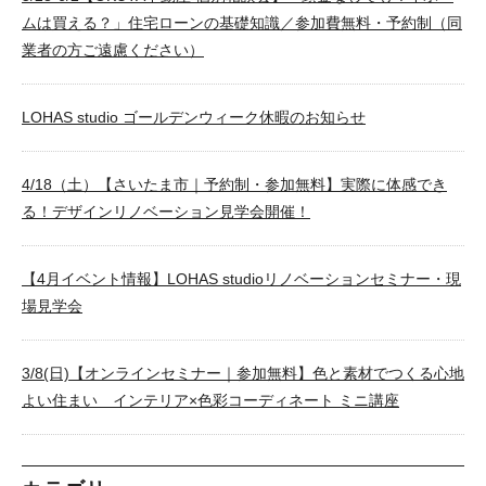
ムは買える？」住宅ローンの基礎知識／参加費無料・予約制（同
業者の方ご遠慮ください）
LOHAS studio ゴールデンウィーク休暇のお知らせ
4/18（土）【さいたま市｜予約制・参加無料】実際に体感でき
る！デザインリノベーション見学会開催！
【4月イベント情報】LOHAS studioリノベーションセミナー・現
場見学会
3/8(日)【オンラインセミナー｜参加無料】色と素材でつくる心地
よい住まい インテリア×色彩コーディネート ミニ講座