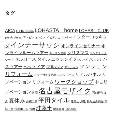
タグ
LOHASTA home
AICA
LOHAS CLUB
LOHAS studio
インターロッキン
passiv design
アトピッコハウス
イビデンカウンター
インナーサッシ
グ
オンラインセミナー
オ
ンラインルームツアー
クリスマス
キッチン交換
サンストック
セルロース
タイル
ニッシンイクス
バ
ヤード
ハイブリック３
マンション
スツアー
ペットドア
マルホン
マンション
リフォーム
リアルパネル
リ
ミラー付き収納棚
ユニットバス
ワークショップ
ノベーション
リフォーム
中古リ
名古屋モザイク
ノベーション
体感
商品持ち込
平田タイル
夏休み
み
外構工事
建築士
戸建
持ち込み商品
東
珪藻土
洋工業
洗面ボール
漆喰
耐震補強
自己紹介