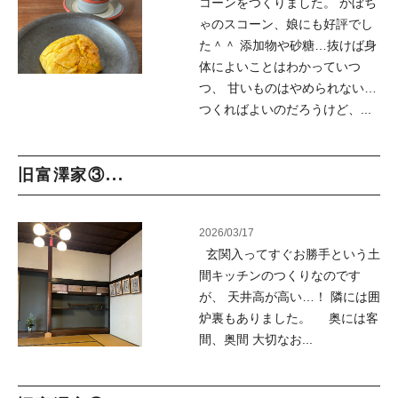
コーンをつくりました。 かぼち
ゃのスコーン、娘にも好評でし
た＾＾ 添加物や砂糖…抜けば身
体によいことはわかっていつ
つ、 甘いものはやめられない…
つくればよいのだろうけど、...
旧富澤家③...
2026/03/17
玄関入ってすぐお勝手という土
間キッチンのつくりなのです
が、 天井高が高い…！ 隣には囲
炉裏もありました。 奥には客
間、奥間 大切なお...