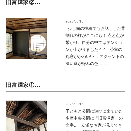
旧富澤家②...
2026/03/16
少し前の投稿でもお話しした背
割れの柱がここにも！ 点と点が
繋がり、自分の中ではテンショ
ンが上がりました＾＾ 茶室の
丸窓がかわいい… アクセントの
深い緑が好みの色… ...
旧富澤家①...
2026/03/15
子どもと公園に遊びに来ていた
多摩中央公園に「旧富澤家」の
文字… 立派なお家が見えてき