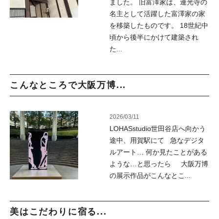
ました。 旧富澤家は、連光寺の
名主として活躍した富澤家の家
を移築したものです。 18世紀中
頃から後半にかけて建築され
た...
こんなところで大阪万博...
2026/03/11
LOHASstudio世田谷店へ向かう
途中、用賀駅にて 急なデジタ
ルアート… 何か見たことがある
ような…と思ったら 大阪万博
の展示作品がこんなとこ...
美はこだわりに宿る...