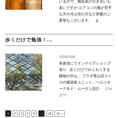
いるので、無垢床の引き合いも
多いですが エアコンの風が苦手
な方や冷え性の方など床暖のご
要望もございます。 ま...
歩くだけで勉強！...
2026/03/08
表参道にてインテリアショップ
巡り 歩くだけでわくわくする
建物が沢山… プラダ青山店スイ
スの建築家ユニット、ヘルツオ
ーク＆ド・ムーロン設計 ジョ
ニー...
1
2
3
4
5
…
28
次へ