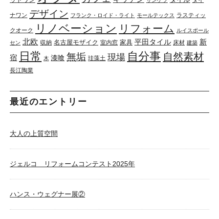
ダイ
サンゲツ
デザイン
ナワン
ラスティッ
フランク・ロイド・ライト
モールテックス
リノベーション
リフォーム
クオーク
ルイスポール
北欧
平田タイル
新
名古屋モザイク
家具
収納
室内窓
床材
セン
建築
日常
自分事
自然素材
無垢
現場
宿
漆喰
珪藻土
木
長江陶業
最近のエントリー
大人の上質空間
ジェルコ リフォームコンテスト2025年
ハンス・ウェグナー展②