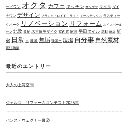
オクタ
カフェ
キッチン
タイル
ッドワン
ダイ
サンゲツ
デザイン
ナワン
ラスティッ
フランク・ロイド・ライト
モールテックス
リノベーション
リフォーム
クオーク
ルイスポール
北欧
平田タイル
新
名古屋モザイク
家具
収納
室内窓
床材
セン
建築
日常
自分事
自然素材
無垢
現場
宿
漆喰
珪藻土
木
長江陶業
最近のエントリー
大人の上質空間
ジェルコ リフォームコンテスト2025年
ハンス・ウェグナー展②