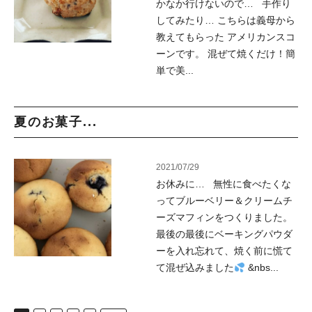
かなか行けないので… 手作り
してみたり… こちらは義母から
教えてもらった アメリカンスコ
ーンです。 混ぜて焼くだけ！簡
単で美...
夏のお菓子...
2021/07/29
お休みに… 無性に食べたくな
ってブルーベリー＆クリームチ
ーズマフィンをつくりました。
最後の最後にベーキングパウダ
ーを入れ忘れて、焼く前に慌て
て混ぜ込みました
&nbs...