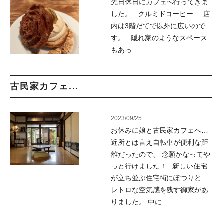
先日休日にカフェへ行ってきま
した。 クルミドコーヒー 店
内は3階だてで以外に広いので
す。 隠れ家のようなスペース
もあっ...
古民家カフェ...
2023/09/25
お休みに娘と古民家カフェへ…
近所とは言え自転車が便利な距
離だったので、 念願かなってや
っと行けました！ 新しい住宅
が立ち並ぶ住宅街にぽつりと…
レトロな空気感を残す御家があ
りました。 中に...