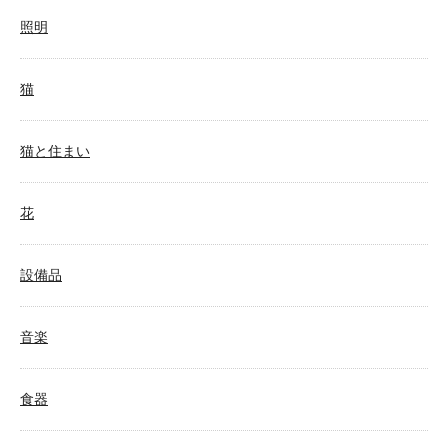
照明
猫
猫と住まい
花
設備品
音楽
食器