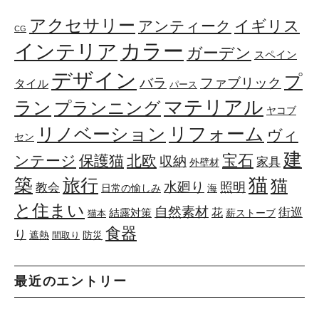
アクセサリー
イギリス
アンティーク
CG
カラー
インテリア
ガーデン
スペイン
デザイン
プ
ファブリック
バラ
タイル
パース
マテリアル
ラン
プランニング
ヤコブ
リフォーム
リノベーション
ヴィ
セン
建
宝石
ンテージ
保護猫
北欧
収納
家具
外壁材
築
猫
旅行
猫
水廻り
照明
教会
日常の愉しみ
海
と住まい
自然素材
花
街巡
結露対策
薪ストーブ
猫本
食器
り
遮熱
防災
間取り
最近のエントリー