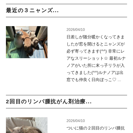
最近の３ニャンズ...
2026/04/10
日差しが随分暖かくなってきま
したが窓を開けるとニャンズが
必ず寄ってきます(^^) 非常にレ
アなスリーショット☆ 最初ルナ
ノアがいた所に末っ子リラが入
ってきました(^^)ルナノアは出
窓でも仲良く日向ぼっこ♡ ...
2回目のリンパ腫抗がん剤治療...
2026/04/10
ついに猫の２回目のリンパ腫抗