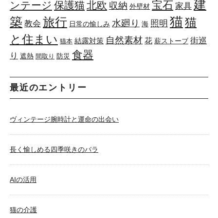
建
宝石
ンテージ
保護猫
北欧
収納
家具
外壁材
築
猫
旅行
猫
水廻り
照明
教会
日常の愉しみ
海
と住まい
自然素材
花
街巡
結露対策
薪ストーブ
猫本
食器
り
遮熱
防災
間取り
最近のエントリー
ヴィンテージ腕時計と運命の出会い
長く愉しめる四季咲きのバラ
AIの活用
猫の介護