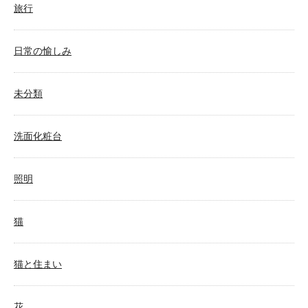
旅行
日常の愉しみ
未分類
洗面化粧台
照明
猫
猫と住まい
花