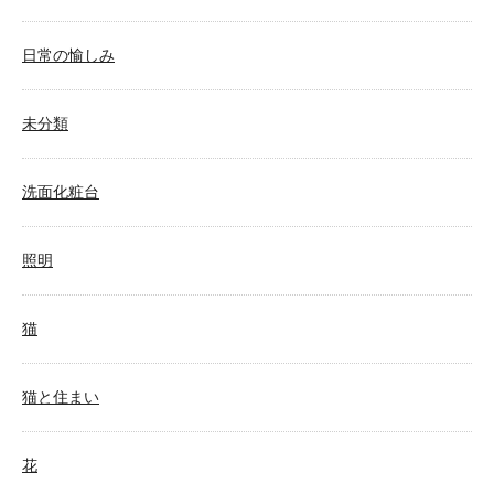
日常の愉しみ
未分類
洗面化粧台
照明
猫
猫と住まい
花