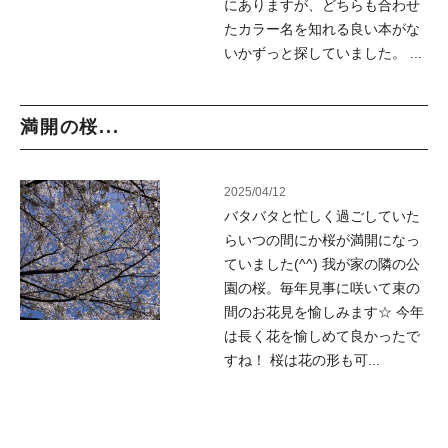
にありますが、どちらも合わせ
たカラー名を知れる良い本がな
いかずっと探していました。 ...
満開の桜...
2025/04/12
バタバタと忙しく過ごしていた
らいつの間にか桜が満開になっ
ていました(^^) 我が家の隣の公
園の桜。毎年見事に咲いて束の
間のお花見を愉しみます☆ 今年
は長く花を愉しめて良かったで
すね！ 桜は花の形も可...