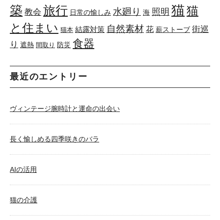
築
猫
旅行
猫
水廻り
照明
教会
日常の愉しみ
海
と住まい
自然素材
花
街巡
結露対策
薪ストーブ
猫本
食器
り
遮熱
防災
間取り
最近のエントリー
ヴィンテージ腕時計と運命の出会い
長く愉しめる四季咲きのバラ
AIの活用
猫の介護