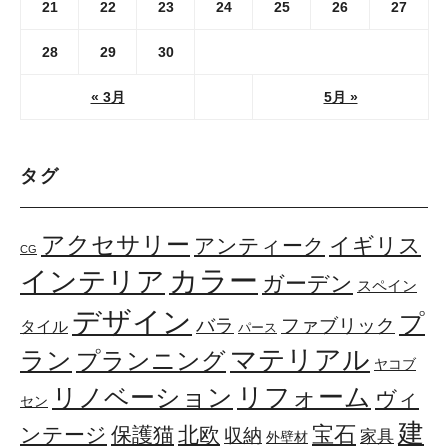
21
22
23
24
25
26
27
28
29
30
« 3月
5月 »
タグ
アクセサリー
イギリス
アンティーク
CG
カラー
インテリア
ガーデン
スペイン
デザイン
プ
ファブリック
バラ
タイル
パース
マテリアル
ラン
プランニング
ヤコブ
リフォーム
リノベーション
ヴィ
セン
建
宝石
ンテージ
保護猫
北欧
収納
家具
外壁材