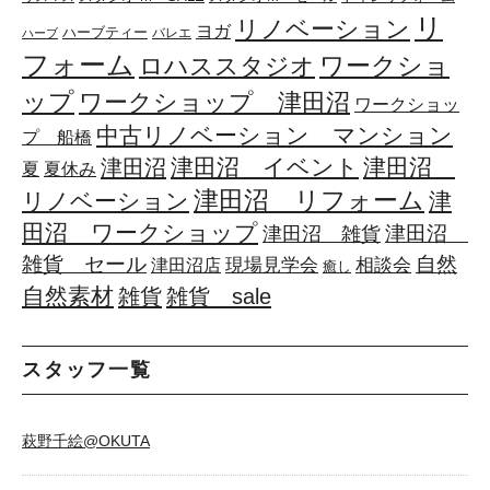
リ
リノベーション
ヨガ
ハーブティー
バレエ
ハーブ
フォーム
ワークショ
ロハススタジオ
ップ
ワークショップ 津田沼
ワークショッ
中古リノベーション マンション
プ 船橋
津田沼 イベント
津田沼
津田沼
夏
夏休み
津田沼 リフォーム
リノベーション
津
田沼 ワークショップ
津田沼
津田沼 雑貨
雑貨 セール
自然
相談会
現場見学会
津田沼店
癒し
自然素材
雑貨
雑貨 sale
スタッフ一覧
萩野千絵@OKUTA