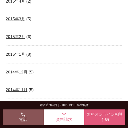
2015年4月
(2)
2015年3月
(5)
2015年2月
(6)
2015年1月
(8)
2014年12月
(5)
2014年11月
(5)
電話受付時間｜9:00〜19:00 年中無休
2014年10月
(5)
phone
mail_outline
無料オンライン相談
電話
資料請求
予約
2014年9月
(6)