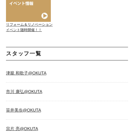
リフォーム＆リノベーション
イベント随時開催！！
スタッフ一覧
津籠 和歌子@OKUTA
市川 康弘@OKUTA
笹井美歩@OKUTA
宗片 亮@OKUTA