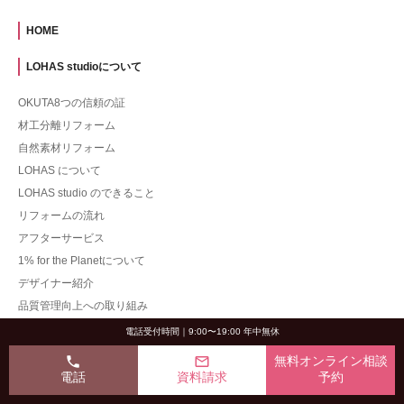
HOME
LOHAS studioについて
OKUTA8つの信頼の証
材工分離リフォーム
自然素材リフォーム
LOHAS について
LOHAS studio のできること
リフォームの流れ
アフターサービス
1% for the Planetについて
デザイナー紹介
品質管理向上への取り組み
電話受付時間｜9:00〜19:00 年中無休
施工事例
phone
mail_outline
無料オンライン相談
一戸建て
電話
資料請求
予約
マンション