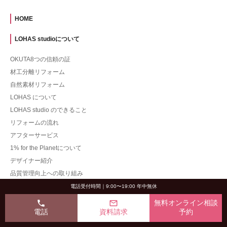
HOME
LOHAS studioについて
OKUTA8つの信頼の証
材工分離リフォーム
自然素材リフォーム
LOHAS について
LOHAS studio のできること
リフォームの流れ
アフターサービス
1% for the Planetについて
デザイナー紹介
品質管理向上への取り組み
電話受付時間｜9:00〜19:00 年中無休
施工事例
phone
mail_outline
無料オンライン相談
一戸建て
電話
資料請求
予約
マンション