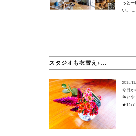
っと一
い。 ...
スタジオも衣替え♪...
2015/11
今日か
色と少
★11/