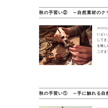
秋の手習い② ～自然素材のクリ
2015/11
いよい
してき
を愉し
ござます
秋の手習い① ～手に触れる自然