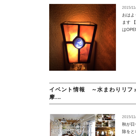
2015/11
おはよ
ます 
はOP
イベント情報 ～水まわりリフォ
摩...
2015/11
秋が日
除をと