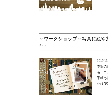
～ワークショップ～写真に絵や
♪...
2015/11
季節の
も、ニ
手帳も
化は便利