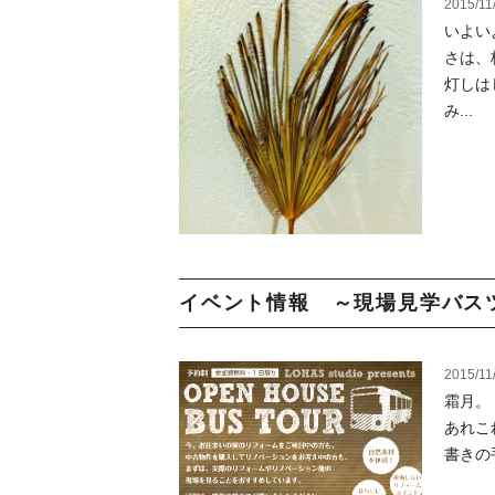
2015/11
いよい
さは、
灯しは
み...
イベント情報 ～現場見学バスツ
2015/11
霜月。
あれこ
書きの