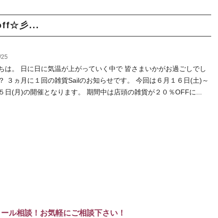
ff☆彡...
/25
ちは。 日に日に気温が上がっていく中で 皆さまいかがお過ごしでし
？ ３ヵ月に１回の雑貨Sailのお知らせです。 今回は６月１６日(土)～
５日(月)の開催となります。 期間中は店頭の雑貨が２０％OFFに...
メール相談！お気軽にご相談下さい！