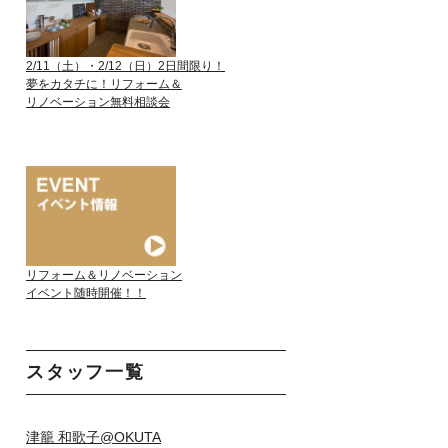
2/11（土）・2/12（日）2日間限り！
夢をカタチに！リフォーム＆
リノベーション無料相談会
リフォーム＆リノベーション
イベント随時開催！！
スタッフ一覧
津籠 和歌子@OKUTA